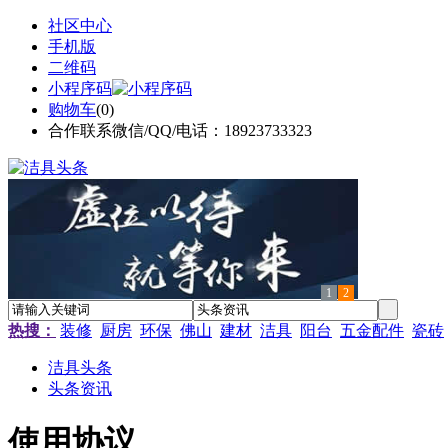
社区中心
手机版
二维码
小程序码
购物车
(
0
)
合作联系微信/QQ/电话：18923733323
1
2
热搜：
装修
厨房
环保
佛山
建材
洁具
阳台
五金配件
瓷砖
洁具头条
头条资讯
使用协议