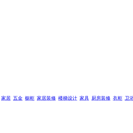
家居
五金
橱柜
家居装修
楼梯设计
家具
厨房装修
衣柜
卫