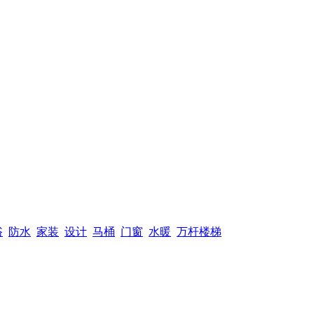
浴
防水
家装
设计
马桶
门窗
水暖
万杆楼梯