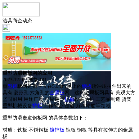
洁具商企动态
重型防滑钢板网的应用
2023-12-07 浏览:
181
重
型钢
板网是指厚度在5.0mm 以上的
钢板
所冲压拉伸出来的
具有 菱形孔 六角孔的
金属板
网，这种金属板网具有 美观大方
坚固耐用 用途广泛 可应用于
机械
设备防护 工艺品制造 货架
重型机械设备
护栏
工作平台 走道 万吨轮船等领域。
重型防滑走道钢板网 的具体参数如下：
材质：铁板 不锈钢板
镀锌板
钛板 铜板 等具有拉伸力的金属
板