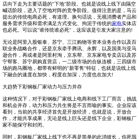
店向下走为主要话题的"下地"阶段。也就是说线上线下由隔空
喊话阶段，进入了空地对阵的竞争阶段。值得注意的是，马云
提出的传统电商必死，有道理。换句话说，无视消费者产品和
服务需求升级和需求满足方式变化、拘泥于传统的
家电
实体店
也必死。可以说"谁传统谁必死"，这应该是引发大家注意的!
无论是阿里入股银泰、苏宁、三江购物等资本业务合作以及百
联业务战略合作，还是京东牵手腾讯、永辉，以及国美与亚马
逊合作，再或者是阿里村淘，京东帮、京东家电专卖店以及苏
宁帮客、苏宁易购直营店，一二级市场的合纵连横，三四级市
场的跑马圈地，都带有鲜明的"新零售"特征，也就是说线上线
下融合的速度在加快，程度在加深，力度也在加大!
大趋势下彩钢板厂家动力与压力并存
这种情况下，对于彩钢板厂家线上电商和线下工厂而言，挑战
和机会并存，动力和压力共生将是不言而喻的事实。企业应该
看到，当前的共享经济首先是开放经济，也就是说，开放合
作，才能共享成果，无论是线上巨头还是线下企业，彩钢板厂
家不能保守和封闭。
同时，彩钢板厂家线上线下也不再是简单的此消彼长，你死我