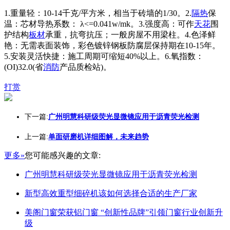
1.重量轻：10-14千克/平方米，相当于砖墙的1/30。2.
隔热
保
温：芯材导热系数： λ<=0.041w/mk。3.强度高：可作
天花
围
护结构
板材
承重，抗弯抗压；一般房屋不用梁柱。4.色泽鲜
艳：无需表面装饰，彩色镀锌钢板防腐层保持期在10-15年。
5.安装灵活快捷：施工周期可缩短40%以上。6.氧指数：
(OI)32.0(省
消防
产品质检站)。
打赏
下一篇:
广州明慧科研级荧光显微镜应用于沥青荧光检测
上一篇:
单面研磨机详细图解，未来趋势
更多»
您可能感兴趣的文章:
广州明慧科研级荧光显微镜应用于沥青荧光检测
新型高效重型细碎机该如何选择合适的生产厂家
美阁门窗荣获铝门窗 “创新性品牌”引领门窗行业创新升
级