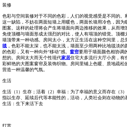
装修
色彩与空间装修对于不同的色彩，人们的视觉感受是不同的。
这一缺陷，不妨在两面短墙上用暖色，两面长墙用冷色，因为
图案。这样的处理将会产生将墙面向两边推移的效果，从而增
免使顶棚与墙面形成太强烈的对比，使人有塌顶的错觉。顶棚
墙顶带来一种动感。房间太小，太方正生活在这种空间里，总
毯
，色彩不能太深，也不能太浅，墙面至少用两种比地毯淡的
的色彩，又有一种向外“移动”感。
窗帘
要用于墙面颜色相协调
想的。房间太大而无个性现代
家居
住宅大多流行大厅小房，有
彩鲜艳的大图案窗帘及装饰织物。房间里铺上色暖、质地疏松
营造一种温馨的气氛。
生活
生活（1）生存；活着（2）幸福：为了幸福的意义而存在（3
指以生存、延续后代等本能性的，活动，人类社会则在动物的
生活：生下来活下去
打赏