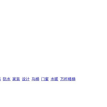
浴
防水
家装
设计
马桶
门窗
水暖
万杆楼梯