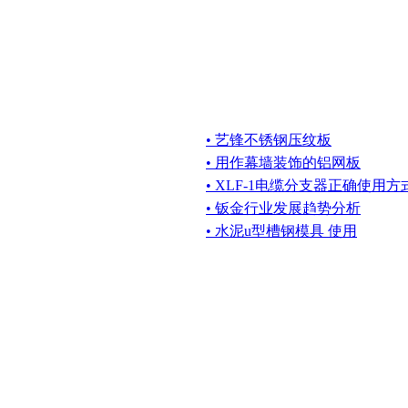
• 艺锋不锈钢压纹板
• 用作幕墙装饰的铝网板
• XLF-1电缆分支器正确使用
• 钣金行业发展趋势分析
• 水泥u型槽钢模具 使用