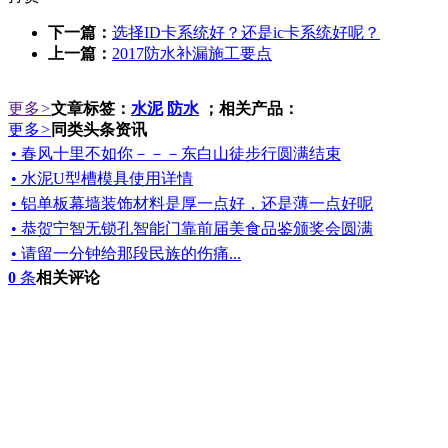
下一篇：
选择ID卡系统好？还是ic卡系统好呢？
上一篇：
2017防水补漏施工要点
更多
>
文章标签：
水泥
防水
；相关产品：
更多
>
同类头条资讯
• 春风十里不如你－－－东白山徒步行圆满结束
• 水泥U型槽模具使用详情
• 铝单板幕墙装饰材料是厚一点好，还是薄一点好呢
• 恭贺宁智无锁孔智能门靠前届美食品鉴颁奖会圆满
• 请留一分钟给那段民族的伤痛...
0
条
相关评论