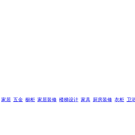
家居
五金
橱柜
家居装修
楼梯设计
家具
厨房装修
衣柜
卫