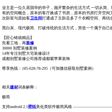
业主是一位久居国华的华子，抛开繁杂的生活方式 一切从简
有的空间概念，原本的客厅换成了书房，原本的书房打开空间
次卧室与原始客
卫生间
打通成了主卧且多了个衣帽空间、再结
黑白灰、现代极简、打破传统的生活方式，营造一个属于自己
【匠心铸就精品】
先看工地，再
装修
30000 别墅装修案例
14年专注别墅大宅装修设计
成都别墅装修公司推荐成都紫苹果装饰
尊享热线：185-028-78-295（可加微信获取别墅案例）
相关
建材
词条解释：
极简
支持android 2.1
壁纸
美化类软件极简风格 ——————————