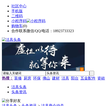
社区中心
手机版
二维码
小程序码
购物车
(
0
)
合作联系微信/QQ/电话：18923733323
1
2
热搜：
装修
厨房
环保
佛山
建材
洁具
阳台
五金配件
瓷砖
洁具头条
头条资讯
洁具头条
>
头条资讯
>
洁具商企动态