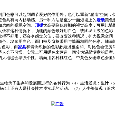
利用色彩可以起到调节爱好的作用外，也可以重新“塑造”空间，
暖色具有向内移动感。另一种方法是至少一面短墙上的
墙纸
颜色
加房间的视觉空间。
顶棚
太高要降低顶棚的视觉高度，可用比墙
太低在这种情况下，顶棚的颜色最好用白色，或比墙面淡的色彩，
觉得不好用，还会令感觉欠佳，要改变这种情况，扩大视觉空间
颜色。墙顶用白色，而门框及窗框采用与墙面相同的色彩。铺满
的色彩，而
家具
和装饰织物的色彩必须淡雅柔和。对比色会使房
些人会不习惯。实际上可用暖色来营造一间较为温馨惬意的居室。
的大地毯会增强个性。墙面用各种桃红色、杏黄色及珊瑚色会显
）生物为了生存和发展而进行的各种行为（4）生活景况：生计（
基础上还有人是社会性本质实现的活动。（7）人生价值观（追求