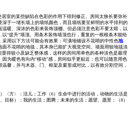
使居室的某些缺陷在色彩的作用下得到修正。房间太狭长要弥补
要深于一堵长墙上的墙纸颜色，而且墙纸要呈鲜明的水平排列的
面温暖、深浓的色彩来装饰顶棚。但必须注意色彩不要太暗，以
以“提升”墙顶。用条木装饰墙顶也行，重复的一根根条木能给
，采用以下方法可能会有效果：可满地铺设不花哨的中性色
地
地面不花哨的地毯，其本身已能扩大视觉空间。墙面用较地毯淡
间显得较小及缺乏整体感，这样的房间用单色的各种淡色是最理
因为暖色有向内“移动”感，房间似乎更贴近；也可以随意用色
得温馨，并与木器、门、框架及窗形成对比，以有效分割空间，
5）〈方〉：活儿；工作（6）生命中进行的活动，动物的生活是
、目标）：我的生活；图腾；未来的生活；愿望、愿景；（8）