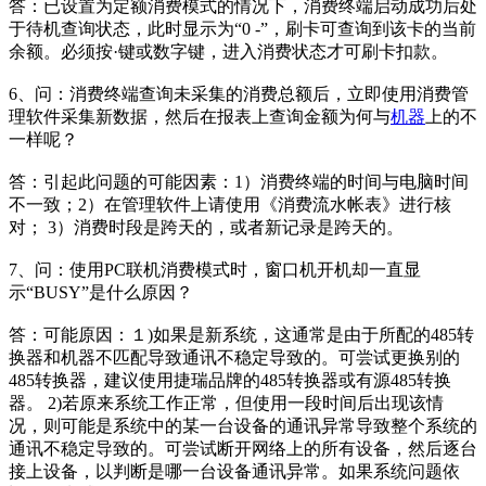
答：已设置为定额消费模式的情况下，消费终端启动成功后处
于待机查询状态，此时显示为“0 -”，刷卡可查询到该卡的当前
余额。必须按·键或数字键，进入消费状态才可刷卡扣款。
6、问：消费终端查询未采集的消费总额后，立即使用消费管
理软件采集新数据，然后在报表上查询金额为何与
机器
上的不
一样呢？
答：引起此问题的可能因素：1）消费终端的时间与电脑时间
不一致；2）在管理软件上请使用《消费流水帐表》进行核
对； 3）消费时段是跨天的，或者新记录是跨天的。
7、问：使用PC联机消费模式时，窗口机开机却一直显
示“BUSY”是什么原因？
答：可能原因：１)如果是新系统，这通常是由于所配的485转
换器和机器不匹配导致通讯不稳定导致的。可尝试更换别的
485转换器，建议使用捷瑞品牌的485转换器或有源485转换
器。 2)若原来系统工作正常，但使用一段时间后出现该情
况，则可能是系统中的某一台设备的通讯异常导致整个系统的
通讯不稳定导致的。可尝试断开网络上的所有设备，然后逐台
接上设备，以判断是哪一台设备通讯异常。如果系统问题依