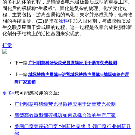
的多孔固体的过程，是铅酸蓄电池极板最后成型的重要工序。
固化后的极板称“生极板”。固化是复杂的物理、化学变化过
程，主要包括：游离金属铅的氧化；失水并形成孔隙；铅膏物
相的再结晶等。(二)是指在
涂料
中加入固化剂，与成膜物质发
生交联反应而干燥成膜的过程。这一过程是依靠合成树脂和固
化剂分子结构上的活性基团来实现的。
打赏
下一篇:
广州明慧科研级荧光显微镜应用于沥青荧光检测
上一篇:
城际铁路声屏障@进贤城际铁路声屏障@城际铁路声屏
障厂家直销
更多»
您可能感兴趣的文章:
广州明慧科研级荧光显微镜应用于沥青荧光检测
新型高效重型细碎机该如何选择合适的生产厂家
美阁门窗荣获铝门窗 “创新性品牌”引领门窗行业创新升
级