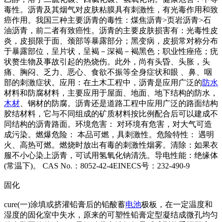
毒性。沥青及其烟气对皮肤粘膜具有刺激性，有光毒作用和致
癌作用。我国三种主要沥青的毒性：煤焦沥青>页岩沥青>石
油沥青，前二者有致癌性。沥青的主要皮肤损害有：光毒性皮
炎，皮损限于面、颈部等暴露部分；黑变病，皮损常对称分布
于暴露部位，呈片状，呈褐－深褐－褐黑色；职业性痤疮；疣
状赘生物及事故引起的热烧伤。此外，尚有头昏、头胀，头
痛、胸闷、乏力、恶心、食欲不振等全身症状和眼 、鼻、咽
部的刺激症状。应用：在土木工程中，沥青是应用广泛的
防水
材料和防腐材料，主要应用于屋面、地面、地下结构的防水，
木材
、钢材的防腐。沥青还是道路工程中应用广泛的路面结构
胶结材料，它与不同组成的矿质材料按比例配合后可以建成不
同结构的沥青路面。环境危害： 对环境有危害，对大气可造
成污染。燃爆危险： 本品可燃，具刺激性。危险特性： 遇明
火、高热可燃。燃烧时放出有毒的刺激性烟雾。清除：如果衣
服不小心染上沥青，可试用氢氧化钠清洗。导电性能：绝缘体
(常温下)。 CAS No.：8052-42-4EINECS号：232-490-9
固化
cure(一)涂填或挤灌铅膏后的铅酸蓄
电池
极板，在一定温度和
湿度的固化室中失水，原来的可塑性铅膏定型凝结成微孔均匀