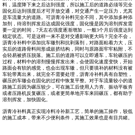
料，温度降下来之后达到强度，所以施工后的道路必须等完全
固化后达到强度后才可开放交通，对交通产生一定压力，尤其
是车流量大的道路。可沥青冷补料完全不同，其中添加多种添
加剂，待溶剂挥发后达成固化强度，固化慢是因为溶剂挥发需
要一定的时间，7天左右强度逐渐增加，一般3个月后强度达到
稳定状态。可是这样一来不是对交通影响更大吗？完全不会，
沥青冷补料中添加抗车辙剂和抗剥落剂，对路面粘着力大，压
实后的道路骨料间形成嵌挤结构，同时与原路面牢牢粘附，不
会轻易被挤压脱落。施工后的道路可以立即通车，车轮碾压的
过程，材料中的溶剂慢慢挥发出来，会使固化速度变快，开始
路面会有软的感觉，也会出现车辙，但只要填补的材料没有被
车轮带离出来，就完全不需要处理，沥青冷补料具有自塑性，
碾压的车辙会在固化的过程中恢复平整。对于车流量较小的道
路施工后因为碾压较少，可在施工后使用人力夯、振动平板夯
或者压路机反复碾压，或者更简单地开车来回碾压，都有助于
溶剂挥发，加快固化。
沥青冷补料真正实现冷料冷补新工艺，简单的施工操作，较低
的施工成本，带来不少便利条件，其施工效果也是有目共睹。