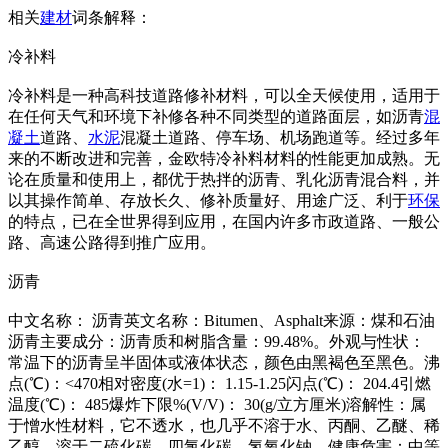
相关
建材
词条解释：
冷补料
冷补料是一种高科技道路修补材料，可以全天候使用，适用于
在任何天气和环境下补修各种不同类型的道路面层，如沥青
混
凝土
道路、
水泥
混凝土道路、停车场、机场跑道等。经过多年
来的不断改进和完善，金欧特冷补料材料的性能更加成熟。无
论在质量和使用上，都优于热拌的沥青、乳化沥青混合料，并
以其操作简单、存放长久、修补质量好、用途广泛、利于
环保
的特点，已在全世界得到应用，在国内许多市政道路、一般公
路、高速公路得到推广应用。
沥青
中文名称： 沥青英文名称：Bitumen、Asphalt来源：煤和石油
沥青主要成分：沥青质和树脂含量：99.48%。外观与性状：
常温下的沥青呈半固体或液体状态，颜色由黑褐色至黑色。沸
点(℃)：<470相对密度(水=1)： 1.15-1.25闪点(℃)： 204.4引燃
温度(℃)： 485爆炸下限%(V/V)： 30(g/立方厘米)溶解性：属
于憎水性材料，它不透水，也几乎不溶于水、丙酮、乙醚、稀
乙醇，溶于二硫化碳、四氯化碳、氢氧化钠。健康危害：中等