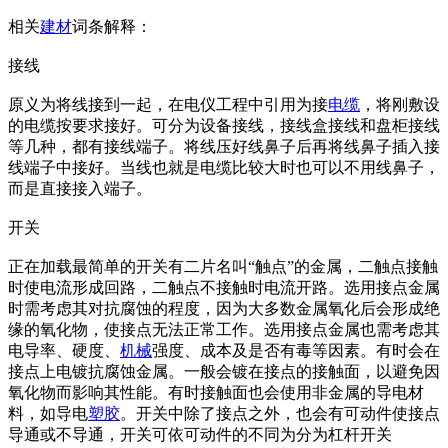
相关
建材
词条解释：
接线
原义为将线接到一起，在电仪工程中引用为接
电缆
，将刚敷设
的电缆按要求接好。可分为设备接线，接线盒接线和盘柜接线
等几种，都有接线端子。将线压好线鼻子后再将线鼻子插入接
线端子中接好。当线也就是电缆比较大时也可以不用线鼻子，
而是直接接入端子。
开关
正在加载最简单的开关有二片名叫“触点”的金属，二触点接触
时使电流形成回路，二触点不接触时电流开路。选用接点金属
时需考虑其对抗腐蚀的程度，因为大多数金属氧化后会形成绝
缘的氧化物，使接点无法正常工作。选用接点金属也需考虑其
电导率、硬度、
机械
强度、成本及是否有毒等因素。有时会在
接点上电镀抗腐蚀金属。一般会镀在接点的接触面，以避免因
氧化物而影响其性能。有时接触面也会使用非金属的导电材
料，如导电
塑胶
。开关中除了接点之外，也会有可动件使接点
导通或不导通，开关可依可动件的不同为分为杠杆开关