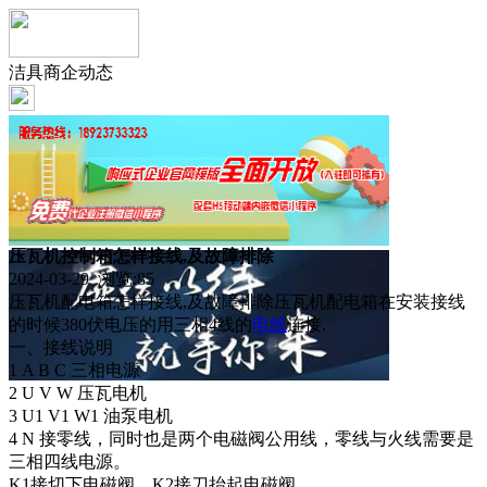
洁具商企动态
压瓦机控制箱怎样接线,及故障排除
2024-03-29 浏览:
85
压瓦机配电箱怎样接线,及故障排除压瓦机配电箱在安装接线
的时候380伏电压的用三相4线的
电线
连接.
一、接线说明
1 A B C 三相电源
2 U V W 压瓦电机
3 U1 V1 W1 油泵电机
4 N 接零线，同时也是两个电磁阀公用线，零线与火线需要是
三相四线电源。
K1接切下电磁阀，K2接刀抬起电磁阀。