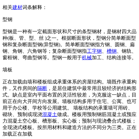
相关
建材
词条解释：
型钢
型钢是一种有一定截面形状和尺寸的条型钢材，是钢材四大品
种(板、管、型、丝 )之一。根据断面形状，型钢分简单断面型
钢和复杂断面型钢(异型钢)。简单断面型钢指方钢、圆钢、扁
钢、角钢、六角钢等；复杂断面型钢指
工字钢
、
槽钢
、钢轨、
窗框钢、弯曲型钢等。型钢一般用于
机械
加工、结构连接等。
墙板
正在加载由墙和楼板组成承重体系的房屋结构。墙既作承重构
件，又作房间的
隔断
，是居住建筑中最常用且较经济的结构形
式。缺点是室内平面布置的灵活性较差，为克服这一缺点，目
前正在向大开间方向发展。墙板结构多用于住宅、公寓、也可
用于办公楼、学校等公用建筑。 墙板结构的承重墙可用砖、
砌块、预制或现浇
混凝土
做成。楼板用预制钢筋混凝土或预应
力混凝土空心板、槽形板、实心板；预制与现浇叠合式楼板；
全现浇式楼板。按所用材料和建造方法的不同分为三类。正在
加载正在加载