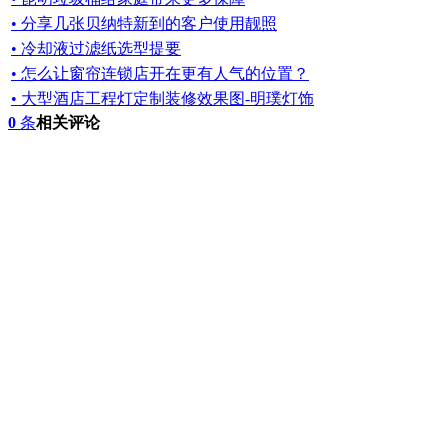
• 分享几张贝纳特新到的客户使用靓照
• 冷却液过滤纸选型提要
• 怎么让窗帘连锁店开在更有人气的位置？
• 大型酒店工程灯定制装修效果图-明璞灯饰
0
条
相关评论