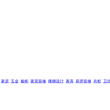
家居
五金
橱柜
家居装修
楼梯设计
家具
厨房装修
衣柜
卫