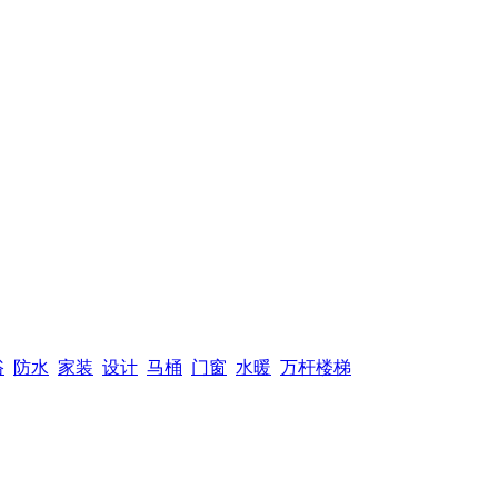
浴
防水
家装
设计
马桶
门窗
水暖
万杆楼梯