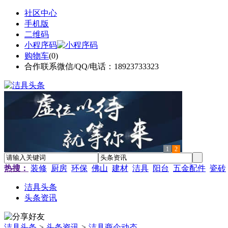
社区中心
手机版
二维码
小程序码
购物车
(
0
)
合作联系微信/QQ/电话：18923733323
1
2
热搜：
装修
厨房
环保
佛山
建材
洁具
阳台
五金配件
瓷砖
洁具头条
头条资讯
洁具头条
>
头条资讯
>
洁具商企动态