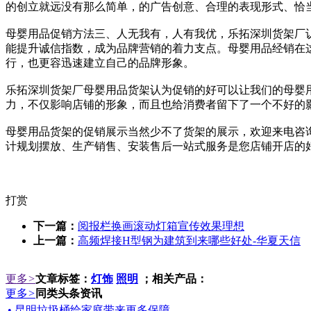
的创立就远没有那么简单，的广告创意、合理的表现形式、恰
母婴用品促销方法三、人无我有，人有我优，乐拓深圳货架厂
能提升诚信指数，成为品牌营销的着力支点。母婴用品经销在
行，也更容迅速建立自己的品牌形象。
乐拓深圳货架厂母婴用品货架认为促销的好可以让我们的母婴
力，不仅影响店铺的形象，而且也给消费者留下了一个不好的
母婴用品货架的促销展示当然少不了货架的展示，欢迎来电咨
计规划摆放、生产销售、安装售后一站式服务是您店铺开店的好帮
打赏
下一篇：
阅报栏换画滚动灯箱宣传效果理想
上一篇：
高频焊接H型钢为建筑到来哪些好处-华夏天信
更多
>
文章标签：
灯饰
照明
；相关产品：
更多
>
同类头条资讯
• 昆明垃圾桶给家庭带来更多保障