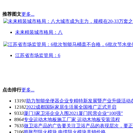
推荐图文
更多...
未来精装城市格局：八
江苏省市场监管局：6
点击排行
更多...
1319
1
助力智能坐便器企业专精特新发展暨产业升级活动
1218
2
2022成都国际家居生活展全国推广正式开启
933
3
厦门3家卫浴企业入围2021厦门民营企业“100强”
896
4
专业运动木地板施工厂家 运动木地板安装流程
763
5
做卫浴产品的广告要关注卫浴产品的表现层次，要正
710
6
膨胀型阻火模块 电缆阻火模块直销价格