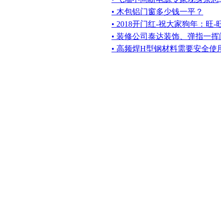
• 木包铝门窗多少钱一平？
• 2018开门红-祝大家狗年：旺-
• 装修公司泰达装饰、弹指一挥
• 高频焊H型钢材料需要安全使