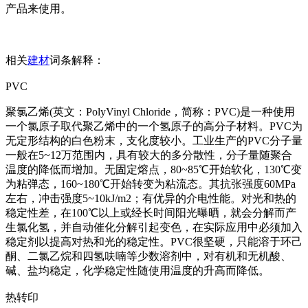
产品来使用。
相关
建材
词条解释：
PVC
聚氯乙烯(英文：PolyVinyl Chloride，简称：PVC)是一种使用
一个氯原子取代聚乙烯中的一个氢原子的高分子材料。PVC为
无定形结构的白色粉末，支化度较小。工业生产的PVC分子量
一般在5~12万范围内，具有较大的多分散性，分子量随聚合
温度的降低而增加。无固定熔点，80~85℃开始软化，130℃变
为粘弹态，160~180℃开始转变为粘流态。其抗张强度60MPa
左右，冲击强度5~10kJ/m2；有优异的介电性能。对光和热的
稳定性差，在100℃以上或经长时间阳光曝晒，就会分解而产
生氯化氢，并自动催化分解引起变色，在实际应用中必须加入
稳定剂以提高对热和光的稳定性。PVC很坚硬，只能溶于环己
酮、二氯乙烷和四氢呋喃等少数溶剂中，对有机和无机酸、
碱、盐均稳定，化学稳定性随使用温度的升高而降低。
热转印