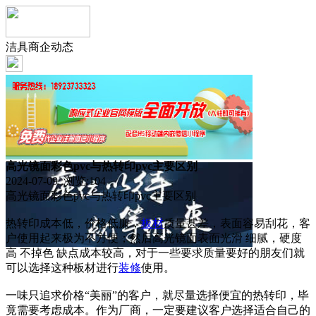
洁具商企动态
高光镜面彩色pvc与热转印pvc主要区别
2024-07-09 浏览:
104
高光镜面彩色pvc与热转印pvc主要区别
热转印成本低，价格低廉，
板材
质量甚差，表面容易刮花，客
户使用起来极为不方便；然后高光镜面表面光滑 细腻，硬度
高 不掉色 缺点成本较高，对于一些要求质量要好的朋友们就
可以选择这种板材进行
装修
使用。
一味只追求价格“美丽”的客户，就尽量选择便宜的热转印，毕
竟需要考虑成本。作为厂商，一定要建议客户选择适合自己的