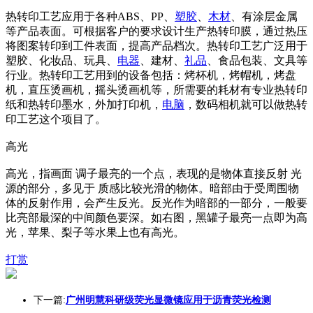
热转印工艺应用于各种ABS、PP、
塑胶
、
木材
、有涂层金属
等产品表面。可根据客户的要求设计生产热转印膜，通过热压
将图案转印到工件表面，提高产品档次。热转印工艺广泛用于
塑胶、化妆品、玩具、
电器
、建材、
礼品
、食品包装、文具等
行业。热转印工艺用到的设备包括：烤杯机，烤帽机，烤盘
机，直压烫画机，摇头烫画机等，所需要的耗材有专业热转印
纸和热转印墨水，外加打印机，
电脑
，数码相机就可以做热转
印工艺这个项目了。
高光
高光，指画面 调子最亮的一个点，表现的是物体直接反射 光
源的部分，多见于 质感比较光滑的物体。暗部由于受周围物
体的反射作用，会产生反光。反光作为暗部的一部分，一般要
比亮部最深的中间颜色要深。如右图，黑罐子最亮一点即为高
光，苹果、梨子等水果上也有高光。
打赏
下一篇:
广州明慧科研级荧光显微镜应用于沥青荧光检测