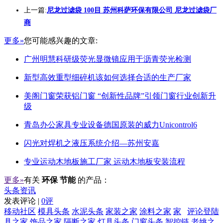
上一篇:
尼龙过滤袋 100目 苏州科萨环保有限公司 尼龙过滤袋厂
商
更多»
您可能感兴趣的文章:
广州明慧科研级荧光显微镜应用于沥青荧光检测
新型高效重型细碎机该如何选择合适的生产厂家
美阁门窗荣获铝门窗 “创新性品牌”引领门窗行业创新升
级
青岛办公家具专业设备德国原装的威力Unicontrol6
闪光对焊机之液压系统介绍—苏州安嘉
专业运动木地板施工厂家 运动木地板安装流程
更多»
有关
环保 节能
的产品：
头条资讯
发表评论 |
0评
移动社区
模具头条
水泥头条
家装之家
涂料之家
家
评论登陆
具之家
饰品之家
隔断之家
灯具头条
门窗头条
智控链
老姚之