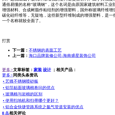
通俗易懂的名称“玻璃钢”，这个名词是由原国家建筑材料工业
增强材料、合成树脂作粘结剂的增强塑料，国外称玻璃纤维增
碳化硅纤维等，无疑地，这些新型纤维制成的增强塑料，是一
一个名称就较全面了。
打赏
下一篇：
不锈钢的表面工艺
上一篇：
海口品牌装修公司-海南盛星装饰公司
更多
>
文章标签：
家装
设计
；相关产品：
更多
>
同类头条资讯
• 艺锋不锈钢喷砂板
• 铝箔贴面玻璃棉卷毡的优点
• 玻璃棉与岩棉的区别
• 使用扫地机和扫帚哪个更好？
• 铝合金快捷管路系统之氩气管道安装的优点
0
条
相关评论