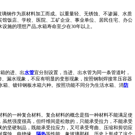
，用玻璃钢作为原材料加工而成。以重量轻、无锈蚀、不渗漏、水质
宾馆饭店、学校、医院、工矿企业、事业单位、居民住宅、办公
设施的理想产品,水箱寿命至少在30年以上。
水箱的进、出
水管
宜分别设置，当进、出水管为同一条管道时，
渗、漏水现象，不应有明显的变形现象，按照钢制焊接常压容器
水箱、镀锌钢板水箱六种。按照功能不同分为生活水箱、消
防
材料的一种复合材料。复合材料的概念是指一种材料不能满足使
，虽然强度很高，但纤维间是松散的，只能承受拉力，不能承受
状的坚硬制品，既能承受拉应力，又可承受弯曲、压缩和剪切应
耐腐蚀、电绝缘、
隔热
等性能，象玻璃那样，历史上形成了这个