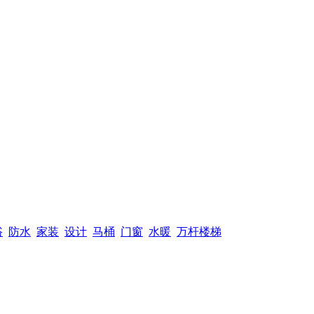
浴
防水
家装
设计
马桶
门窗
水暖
万杆楼梯