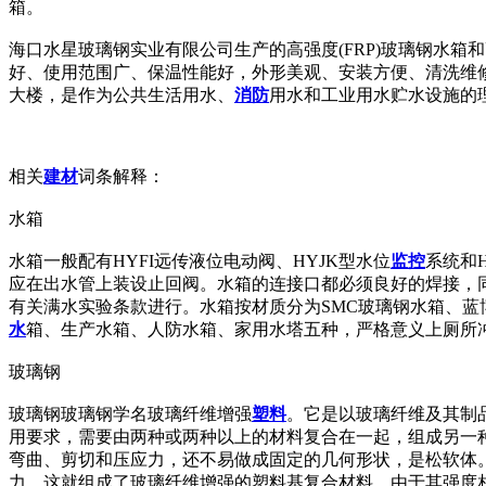
箱。
海口水星玻璃钢实业有限公司生产的高强度(FRP)玻璃钢水箱
好、使用范围广、保温性能好，外形美观、安装方便、清洗维
大楼，是作为公共生活用水、
消防
用水和工业用水贮水设施的
相关
建材
词条解释：
水箱
水箱一般配有HYFI远传液位电动阀、HYJK型水位
监控
系统和H
应在出水管上装设止回阀。水箱的连接口都必须良好的焊接，
有关满水实验条款进行。水箱按材质分为SMC玻璃钢水箱、
水
箱、生产水箱、人防水箱、家用水塔五种，严格意义上厕所
玻璃钢
玻璃钢玻璃钢学名玻璃纤维增强
塑料
。它是以玻璃纤维及其制
用要求，需要由两种或两种以上的材料复合在一起，组成另一
弯曲、剪切和压应力，还不易做成固定的几何形状，是松软体
力。这就组成了玻璃纤维增强的塑料基复合材料。由于其强度