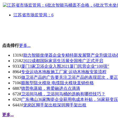
江苏省市场监管局：6
点击排行
更多...
1319
1
助力智能坐便器企业专精特新发展暨产业升级活动
1218
2
2022成都国际家居生活展全国推广正式开启
933
3
厦门3家卫浴企业入围2021厦门民营企业“100强”
896
4
专业运动木地板施工厂家 运动木地板安装流程
763
5
做卫浴产品的广告要关注卫浴产品的表现层次，要正
710
6
膨胀型阻火模块 电缆阻火模块直销价格
688
7
德普电蒸箱，将爱融进点点滴滴
672
8
卫浴间马桶，卫浴间马桶的选购有哪些技巧？
652
9
广东佛山36家陶瓷企业获用电成本补贴，56家获变
644
10
龙岗区脚手架出租深圳脚手架出租
更多...