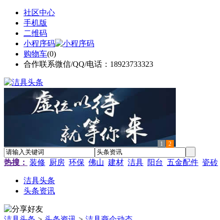
社区中心
手机版
二维码
小程序码
购物车
(
0
)
合作联系微信/QQ/电话：18923733323
1
2
热搜：
装修
厨房
环保
佛山
建材
洁具
阳台
五金配件
瓷砖
洁具头条
头条资讯
洁具头条
>
头条资讯
>
洁具商企动态