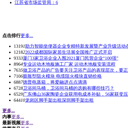
江苏省市场监管局：6
点击排行
更多...
1319
1
助力智能坐便器企业专精特新发展暨产业升级活动
1218
2
2022成都国际家居生活展全国推广正式开启
933
3
厦门3家卫浴企业入围2021厦门民营企业“100强”
896
4
专业运动木地板施工厂家 运动木地板安装流程
763
5
做卫浴产品的广告要关注卫浴产品的表现层次，要正
710
6
膨胀型阻火模块 电缆阻火模块直销价格
688
7
德普电蒸箱，将爱融进点点滴滴
672
8
卫浴间马桶，卫浴间马桶的选购有哪些技巧？
652
9
广东佛山36家陶瓷企业获用电成本补贴，56家获变
644
10
龙岗区脚手架出租深圳脚手架出租
更多...
内事
更多...
最新视频
更多...