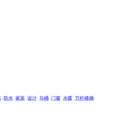
浴
防水
家装
设计
马桶
门窗
水暖
万杆楼梯