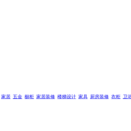
家居
五金
橱柜
家居装修
楼梯设计
家具
厨房装修
衣柜
卫