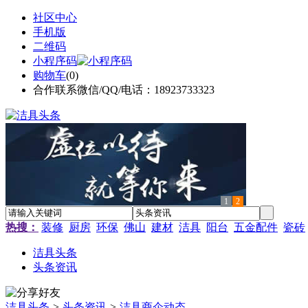
社区中心
手机版
二维码
小程序码
购物车
(
0
)
合作联系微信/QQ/电话：18923733323
1
2
热搜：
装修
厨房
环保
佛山
建材
洁具
阳台
五金配件
瓷砖
洁具头条
头条资讯
洁具头条
>
头条资讯
>
洁具商企动态