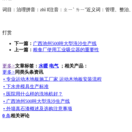
词目：治理拼音：zhì lǐ注音：ㄓㄧˋ ㄌㄧˇ近义词：管理、
打赏
下一篇：
广西池州500吨大型洗沙生产线
上一篇：
粮食厂使用工业吸尘器的重要性
更多
>
文章标签：
水暖
电气
；相关产品：
更多
>
同类头条资讯
• 专业运动木地板施工厂家 运动木地板安装流程
• 下水井模具生产标准
• 医院用什么样的洗地机好？
• 广西池州500吨大型洗沙生产线
• 外墙真石漆概述及选购注意事项
0
条
相关评论