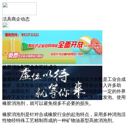
洁具商企动态
橡胶消泡剂不含有机硅成分
2024-11-30 浏览:
135
随着科技的发展，现阶段我们所用橡胶制品大多数是工业合成
橡胶，在其制备过程中为了增强其多方面性能会加入许多助
剂，如固化剂，增稠剂，荧光剂等等，这些助剂在一定的外界
条件下发生化学反应，会氧化分解等产生气体导致发泡。使用
橡胶消泡剂，就可以避免很多不必要的损失。
橡胶消泡剂是针对合成橡胶行业的起泡特点，采用多种消泡活
性物经特殊工艺精制而成的一种矿物油基型高效消泡剂。