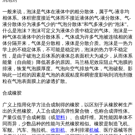
一般来说，泡沫是气体在液体中的粗分散体，属于气-液非均
相体系。体积密度接近气体而不接近液体的气-液分散体。气-
液分散体分为液多气少的“气泡分散体”和气多液少的“泡沫”。
什么是泡沫？泡沫可定义为液体介质中稳定的气体。泡沫是一
种气体在液体中的分散体系，气体成为许多气泡被连续相的液
体分隔开来，气体是分散相，液体是分散介质。泡沫是一热力
学上的不稳定体系，不可能是稳定的，泡沫的热力学不稳定
性，是由于破泡之后体系的液体总表面积大为减少，从而体系
能量（自由能）降低甚多的原因。马兰格尼效应阻止气泡膜的
排液，恢复气泡膜厚度。气泡向空气排放气体，气泡破裂。影
响此一过程的因素是气泡的表观粘度和稠密度影响到消泡剂微
粒在气泡表面膜上的渗透扩散。
合成橡胶
广义上指用化学方法合成制得的橡胶，以区别于从橡胶树生产
出的天然橡胶。人工合成的高弹性聚合物，也称合成弹性体。
产量仅低于合成树脂（或
塑料
）、合成纤维。其性能因单体不
同而异，少数品种的性能与天然橡胶相似。橡胶是制造飞机、
军舰、汽车、拖拉机、
收割机
、水利排灌
机械
、医疗器械等所