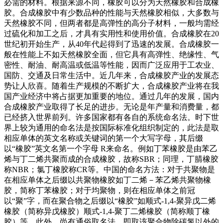
必需的材料。根据来源不同，橡胶可以分为天然橡胶和合成橡
胶。合成橡胶中有少数品种的性能与天然橡胶相似，大多数与
天然橡胶不同，但两者都是高弹性的高分子材料，一般均需经
过硫化和加工之后，才具有实用性和使用价值。合成橡胶在20
世纪初开始生产，从40年代起得到了迅速的发展。合成橡胶一
般在性能上不如天然橡胶全面，但它具有高弹性、绝缘性、气
密性、耐油、耐高温或低温等性能，因而广泛应用于工农业、
国防、交通及日常生活中。近几年来，合成橡胶产业的发展态
势让人欣喜。随着生产规模的不断扩大，合成橡胶产业将在我
国产业经济中将占据更加重要的地位。通过几年的发展，国内
合成橡胶产业取得了长足的进步。无论是年产量和消费量，都
已经挤入世界前列。许多国家都有各自的系统命名法。时下世
界上较为通用的命名法是按国际标准化组织制定的，此法是取
相应单体的英文名称或关键词的第一个大写字母，其后缀
以“橡胶”英文名第一个字母 R来命名。例如丁苯橡胶是由苯乙
烯与丁二烯共聚而成的合成橡胶，故称SBR；同理，丁腈橡胶
称NBR；氯丁橡胶称CR等。中国的命名方法：对于共聚物是
在相应单体之后缀以共聚物橡胶如丁二烯－苯乙烯共聚物橡
胶，简称丁苯橡胶；对于均聚物，则在相应单体之前冠
以“聚”字，而在聚合物之后缀以“橡胶”如顺式-1,4-聚异戊二烯
橡胶（简称异戊橡胶）顺式-1,4-聚丁二烯橡胶（简称顺丁橡
胶）等。此外，尚有通俗取名法，即取该聚合物除碳氢以外的