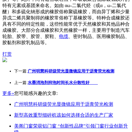
特有元素或基团来命名。如由 αω-二氯代烃（或α，ω-二氯代
醚）和多硫化钠形成的橡胶俗称聚硫橡胶，而由异丁烯和少量
异戊二烯共聚制得的橡胶常俗称丁基橡胶等。特种合成橡胶还
具有不同的特定性能，这些性能常优于天然橡胶和其他品种合
成橡胶。大部分合成橡胶和天然橡胶一样，主要用于制造汽车
轮胎、胶带、胶管、胶鞋、
电缆
、密封制品、医用橡胶制品、
胶黏剂和胶乳制品等。
打赏
下一篇:
广州明慧科研级荧光显微镜应用于沥青荧光检测
上一篇:
水墨消泡剂抑泡时间长水分散性好
更多»
您可能感兴趣的文章:
广州明慧科研级荧光显微镜应用于沥青荧光检测
新型高效重型细碎机该如何选择合适的生产厂家
美阁门窗荣获铝门窗 “创新性品牌”引领门窗行业创新升