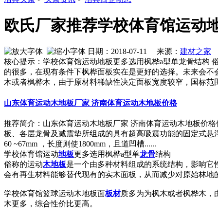
欧氏厂家推荐学校体育馆运动地
日期：2018-07-11 来源：
建材之家
作
核心提示：学校体育馆运动地板更多选用枫桦a型单龙骨结构
的很多，在现有条件下枫桦面板实在是更好的选择。未来会不
木或者枫桦木，由于原材料稀缺性决定面板宽度较窄，国标范围60
山东体育运动木地板厂家 济南体育运动木地板价格
推荐简介：山东体育运动木地板厂家 济南体
板、各层龙骨及减震垫所组成的具有超高吸震功能的固定式悬浮
60 ~67mm ，长度则使1800mm，且道凹槽......
学校体育馆运动
地板
更多选用枫桦a型单
龙骨
结构
俗称的运动
木地板
是一个由多种材料组成的系统结构，影响它
会有再生材料能够替代现有的实木面板，从而减少对原始林地
学校体育馆篮球运动木地板面
板材
质多为为枫木或者枫桦木，由
木更多，综合性价比更高。