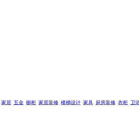
家居
五金
橱柜
家居装修
楼梯设计
家具
厨房装修
衣柜
卫