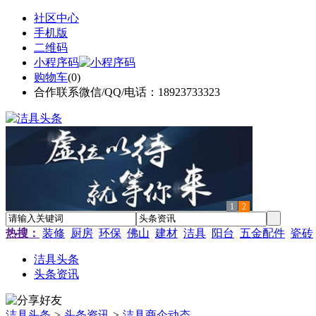
社区中心
手机版
二维码
小程序码
购物车
(
0
)
合作联系微信/QQ/电话：18923733323
1
2
热搜：
装修
厨房
环保
佛山
建材
洁具
阳台
五金配件
瓷砖
洁具头条
头条资讯
洁具头条
>
头条资讯
>
洁具商企动态