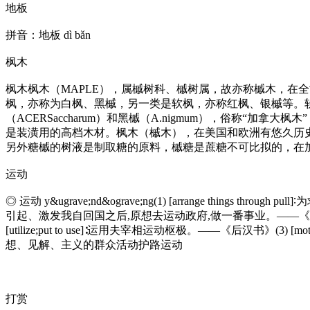
地板
拼音：地板 dì bǎn
枫木
枫木枫木（MAPLE），属槭树科、槭树属，故亦称槭木，在
枫，亦称为白枫、黑槭，另一类是软枫，亦称红枫、银槭等。
（ACERSaccharum）和黑槭（A.nigmum），俗称“加拿
是装潢用的高档木材。枫木（槭木），在美国和欧洲有悠久历
另外糖槭的树液是制取糖的原料，槭糖是蔗糖不可比拟的，在加
运动
◎ 运动 y&ugrave;nd&ograve;ng(1) [arrange thing
引起、激发我自回国之后,原想去运动政府,做一番事业。——《负曝闲谈》◎ 运动
[utilize;put to use]∶运用夫宰相运动枢极。——《后汉书》(3
想、见解、主义的群众活动护路运动
打赏