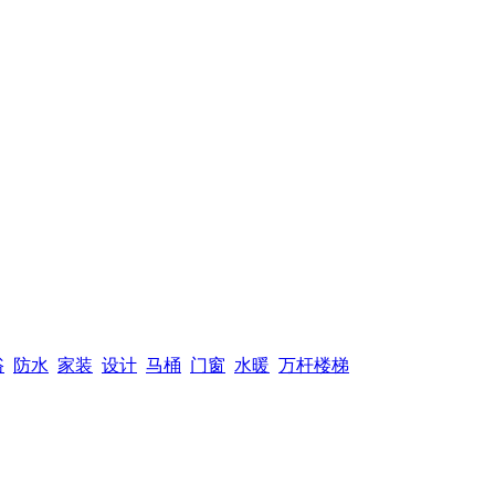
浴
防水
家装
设计
马桶
门窗
水暖
万杆楼梯