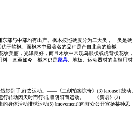
亚洲东部与中部均有出产。枫木按照硬度分为二大类，一类是硬
远优于软枫。而枫木中最著名的品种是产自北美的糖槭
花纹美丽，光泽良好，而且木纹中常现鸟眼状或虎背状花纹，
用料，直至如今，槭木仍是
家具
、地板、运动器材的高档用材，
备心里还想,等有些钱钞到手,好去运动。——《二刻拍案惊奇》(3) [arouse]∶鼓动、
round]∶运行转动因天时而行罚,顺阴阳而运动。——《新语》(2)
进身体健康的身体活动排球运动(5) [movement]∶向群众公开宣扬某种思