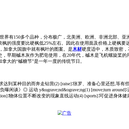
全世界有150多个品种，分布极广，北美洲、欧洲、非洲北部、
软枫的强度要比硬枫低25%左右。因此在使用面及价格上硬枫要
大枫木”，加拿大国旗中就有枫叶的图案。是
木材
硬度适中，木质致密，
史，早期槭木灰作为肥皂使用，在20年代，槭木是飞机螺旋桨的
拿大的“槭糖节”是一年一度的传统节日。
s through pull]∶为求达到某种目的而奔走钻营(2) [raise]∶张罗、准
 y&ugrave;nd&ograve;ng(1) [move;turn a
) [motion]∶物体位置不断改变的现象直线运动(4) [sports]∶可促