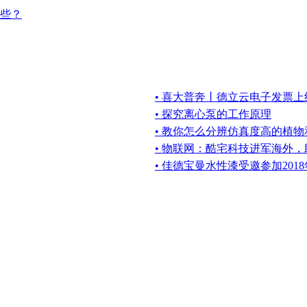
些？
• 喜大普奔丨德立云电子发票上
• 探究离心泵的工作原理
• 教你怎么分辨仿真度高的植物
• 物联网：酷宅科技进军海外
• 佳德宝曼水性漆受邀参加20