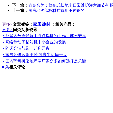
下一篇：
青岛合美：驾驶式扫地车日常维护注意细节有哪
上一篇：
厨房地沟盖板材质选用不锈钢的
更多
>
文章标签：
家居
建材
；相关产品：
更多
>
同类头条资讯
• 那些因数会影响中频点焊机的工作—苏州安嘉
• 网络带动了粘箱机中小企业的发展
• 陈氏亮洁与您一起迎元宵
• 家居装修远离甲醛 健康生活每一天
• 国内环氧树脂地坪漆厂家众多如何选择是关键！
0
条
相关评论