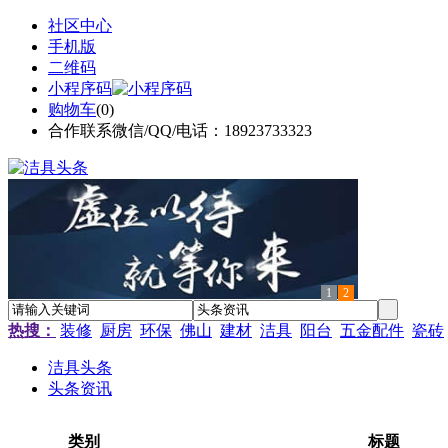
社区中心
手机版
二维码
小程序码
购物车
(
0
)
合作联系微信/QQ/电话：18923733323
1
2
热搜：
装修
厨房
环保
佛山
建材
洁具
阳台
五金配件
瓷砖
洁具头条
头条资讯
类别
标题