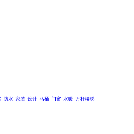
浴
防水
家装
设计
马桶
门窗
水暖
万杆楼梯