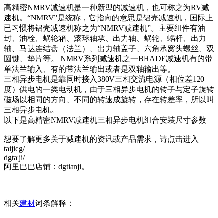
高精密NMRV减速机是一种新型的减速机，也可称之为RV减
速机。“NMRV”是统称，它指向的意思是铝壳减速机，国际上
已习惯将铝壳减速机称之为“NMRV减速机”。主要组件有油
封、油栓、蜗轮箱、滚球轴承、出力轴、蜗轮、蜗杆、出力
轴、马达连结盘（法兰）、出力轴盖子、六角承窝头螺丝、双
圆键、垫片等。 NMRV系列减速机之一BHADE减速机有的带
单法兰输入、有的带法兰输出或者是双轴输出等。
三相异步电机是靠同时接入380V三相交流电源（相位差120
度）供电的一类电动机，由于三相异步电机的转子与定子旋转
磁场以相同的方向、不同的转速成旋转，存在转差率，所以叫
三相异步电机。
以下是高精密NMRV减速机三相异步电机组合安装尺寸参数
想要了解更多关于减速机的资讯或产品需求，请点击进入
taijidg/
dgtaiji/
阿里巴巴店铺：dgtianji。
相关
建材
词条解释：