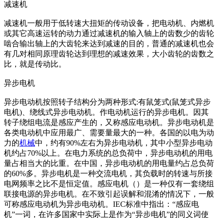
减速机
减速机一般用于低转速大扭矩的传动设备，把电动机、内燃机
或其它高速运转的动力通过减速机的输入轴上的齿数少的齿轮
啮合输出轴上的大齿轮来达到减速的目的，普通的减速机也会
有几对相同原理齿轮达到理想的减速效果，大小齿轮的齿数之
比，就是传动比。
异步电机
异步电动机按照转子结构分为两种形式:有鼠笼式(鼠笼式异步
电机)、绕线式异步电动机。作电动机运行的异步电机。因其
转子绕组电流是感应产生的，又称感应电动机。异步电动机是
各类电动机中应用最广、需要量最大的一种。各国的以电为动
力的
机械
中，约有90%左右为异步电动机，其中小型异步电动
机约占70%以上。在电力系统的总负荷中，异步电动机的用电
量占相当大的比重。在中国，异步电动机的用电量约占总负荷
的60%多。异步电机是一种交流电机，其负载时的转速与所接
电网频率之比不是恒定值。感应电机（）是一种仅有一套绕组
联接电源的异步电机。在不致引起误解和混淆的情况下，一般
可称感应电动机为异步电动机。IEC标准中指出：“感应电
机”一词，在许多国家中实际上是作为“异步电机”的同义词使