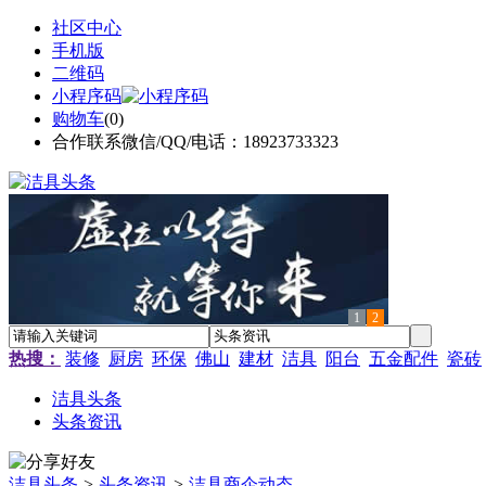
社区中心
手机版
二维码
小程序码
购物车
(
0
)
合作联系微信/QQ/电话：18923733323
1
2
热搜：
装修
厨房
环保
佛山
建材
洁具
阳台
五金配件
瓷砖
洁具头条
头条资讯
洁具头条
>
头条资讯
>
洁具商企动态