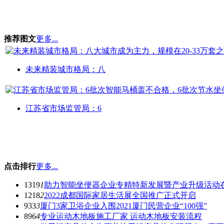
推荐图文
更多...
未来精装城市格局：八
江苏省市场监管局：6
点击排行
更多...
1319
1
助力智能坐便器企业专精特新发展暨产业升级活动
1218
2
2022成都国际家居生活展全国推广正式开启
933
3
厦门3家卫浴企业入围2021厦门民营企业“100强”
896
4
专业运动木地板施工厂家 运动木地板安装流程