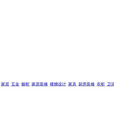
家居
五金
橱柜
家居装修
楼梯设计
家具
厨房装修
衣柜
卫