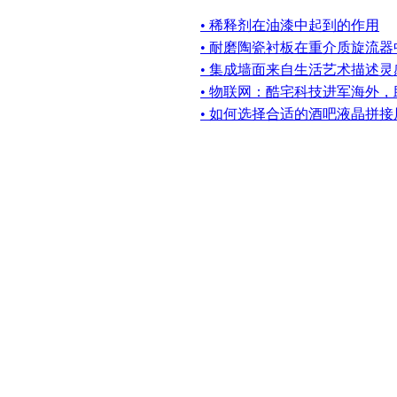
• 稀释剂在油漆中起到的作用
• 耐磨陶瓷衬板在重介质旋流
• 集成墙面来自生活艺术描述
• 物联网：酷宅科技进军海外
• 如何选择合适的酒吧液晶拼接