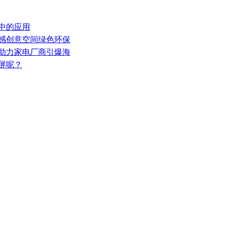
器中的应用
灵感创意空间绿色环保
，助力家电厂商引爆海
屏呢？