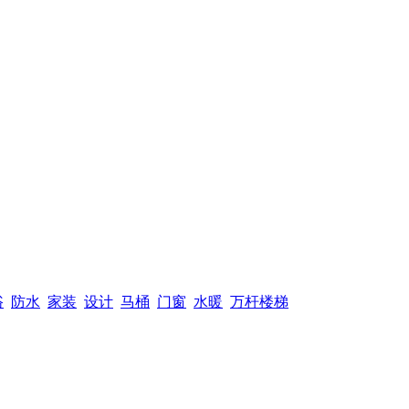
浴
防水
家装
设计
马桶
门窗
水暖
万杆楼梯