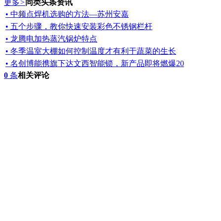
更多
>
同类头条资讯
• 中频点焊机选购的方法—苏州安嘉
• 五个步骤，教你快速安装彩色不锈钢栏杆
• 龙腾电加热蒸汽锅炉特点
• 冬季温室大棚如何控制温度才有利于蔬菜的生长
• 名创博能携旗下达文西智能锁，新产品即将燃爆20
0
条
相关评论