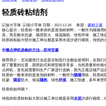
轻质砖粘结剂
日期：2023-12-26 来源：
建材之家
作
核心提示：轻质砖一般来讲的是发泡砖材料，一般作为隔墙用
高，而且耐水抗渗、隔音防火、保温隔热、绿色环保、施工快
轻质砖粘贴大部分施工单位都是采用水泥沙进行砌筑，传统的
中频点焊机选购的方法—苏州安嘉
推荐简介：无论建筑行业还是在制造行业都会使用到，在我们
据了重要的位置，因而款式和类型都非常多，当然质量和价格
点焊机，首先就需要到生产厂家进行选购，因为正规店铺产品质量才
轻质砖一般来讲的是发泡砖材料，一般作为
隔墙
用砖，轻质砖
抗渗、
隔音
防火、保温
隔热
、绿色
环保
、施工快捷，多年来受
轻质砖如何砌？
传统的轻质砖粘贴大部分施工单位都是采用
水泥
沙进行砌筑，