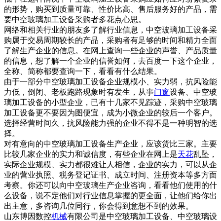
的形势，购买到质量可靠、性价比高、售后服务好的产品，需
要中空玻璃加工设备采购者多花点心思。
网络和相关行业的朋友多了解行业信息，中空玻璃加工设备采
购属于交易周期较长的产品，采购者有足够的时间和精力全面
了解生产企业的信息。在网上查询一些企业的声誉、产品质量
的信息，想了解一个企业的信誉如何，去百度一下这个企业，
全称、简称都要查询一下，看看有什么结果。
由于一部分中空玻璃加工设备企业规模小、实力弱，抗风险能
力低，倒闭、老板跑路现象时有发生，从事
门窗
设备、中空玻
璃加工设备的小型企业，已有十几家不见踪迹，采购中空玻璃
加工设备更不要因为图便宜，成为小微企业的较后一个客户。
选择经营时间久，抗风险能力强的企业不得不是一种明智的选
择。
对有意向的中空玻璃加工设备生产企业，应该货比三家。主要
比较几家企业的实力和诚信度，有些企业在网上是
天花
乱坠，
实际企业规模、实力都很难让人相信，企业的实力，可以从企
业的营业执照、税务登记证书、成立时间、注册资本等多方面
考察。你还可以向中空玻璃生产企业咨询，看看他们使用的什
么设备，说不定他们对行业信息掌握的更全面，让他们给你出
出主意，多咨询几位同行，你会得到意想不到的效果。
山东博因数控
机械
有限公司是中空玻璃加工设备、中空玻璃设