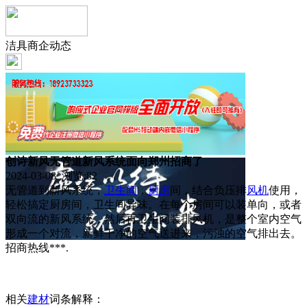
洁具商企动态
创诗新风无管道新风系统面向郑州招商了
2024-03-08 浏览:
82
无管道到新风系统，
卫生间
，
厨房
间，结合负压排
风机
使用，
轻松搞定厨房间，卫生间异味。在每个房间可以装单向，或者
双向流的新风系统，然后再卫生间装排风机，是整个室内空气
形成一个对流，新鲜干净的空气送进来，污浊的空气排出去。
招商热线***.
相关
建材
词条解释：