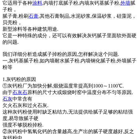
它适用于各种
涂料
,内墙打底腻子粉,内墙灰钙基腻子粉,
外墙
腻
子粉，
腻子膏,粉刷
石膏
,其他石膏制品,水泥砂浆,保温砂浆，硅藻泥，
贝壳粉，
新型涂料等各种建筑用途.
它是一种特殊的成分，还可以有效解决灰钙腻子里面软外面硬
的问题.
我们详细分析造成腻子掉粉的原因,怎样解决这个问题.
一,灰钙基腻子粉,如内墙耐水腻子粉,内墙钢化腻子粉,外墙腻子
粉等
1.灰钙粉的原因
①灰钙粉厂为加快分解,煅烧温度常提高到1000～1100℃.
由于
石灰石
原料的尺寸大或煅烧时窑中温度分布不匀等原因,
石灰
中常含有
欠火石灰和过火石灰.
这种灰钙粉使用时缺乏粘结力,无法提供给腻子足够的粘结强
度,易导致腻子硬
强度不够脱粉掉粉.
②灰钙粉中氢氧化钙的含量越高,生产出的腻子硬度越好,反之
灰钙粉中