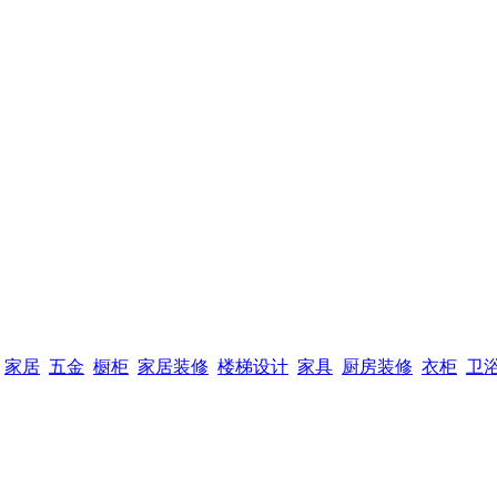
家居
五金
橱柜
家居装修
楼梯设计
家具
厨房装修
衣柜
卫