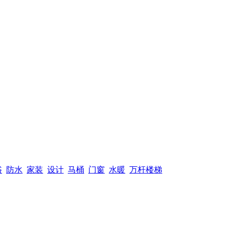
浴
防水
家装
设计
马桶
门窗
水暖
万杆楼梯