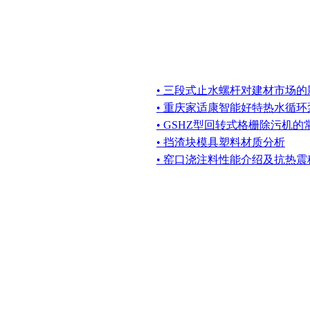
• 三段式止水螺杆对建材市场的
• 重庆家适康智能好特热水循环
• GSHZ型回转式格栅除污机
• 挡渣块模具塑料材质分析
• 窑口浇注料性能介绍及抗热震