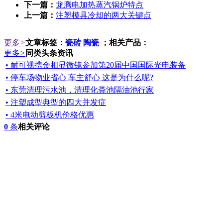
下一篇：
龙腾电加热蒸汽锅炉特点
上一篇：
注塑模具冷却的两大关键点
更多
>
文章标签：
瓷砖
陶瓷
；相关产品：
更多
>
同类头条资讯
• 耐可视携金相显微镜参加第20届中国国际光电装备
• 停车场物业省心 车主舒心 这是为什么呢?
• 东莞清理污水池，清理化粪池隔油池行家
• 注塑成型典型的四大并发症
• 4米电动剪板机价格优惠
0
条
相关评论