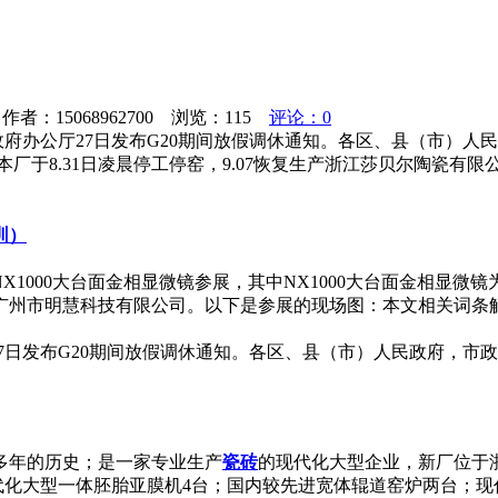
者：15068962700 浏览：
115
评论：0
府办公厅27日发布G20期间放假调休通知。各区、县（市）人民
。本厂于8.31日凌晨停工停窑，9.07恢复生产浙江莎贝尔陶瓷
圳）
， NX1000大台面金相显微镜参展，其中NX1000大台面金相显
市明慧科技有限公司。以下是参展的现场图：本文相关词条解释显微
7日发布G20期间放假调休通知。各区、县（市）人民政府，市政
多年的历史；是一家专业生产
瓷砖
的现代化大型企业，新厂位于浙
拥有现代化大型一体胚胎亚膜机4台；国内较先进宽体辊道窑炉两台；