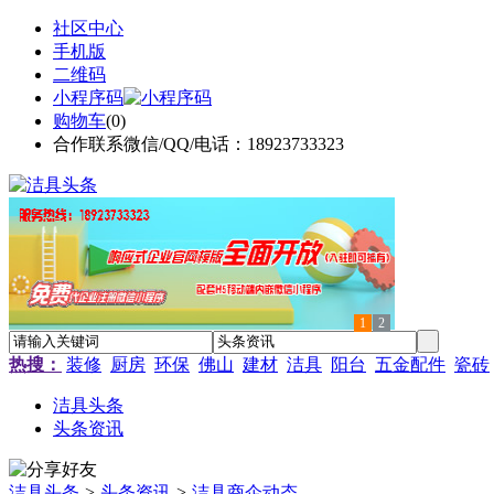
社区中心
手机版
二维码
小程序码
购物车
(
0
)
合作联系微信/QQ/电话：18923733323
1
2
热搜：
装修
厨房
环保
佛山
建材
洁具
阳台
五金配件
瓷砖
洁具头条
头条资讯
洁具头条
>
头条资讯
>
洁具商企动态