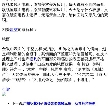
欧视显镜面电视，添加美容美发应用，每天都有不同的面孔。
欧视显镜面电视，添加智能试衣应用，今天想穿什么衣服，只
需在镜面电视山选择，无需亲自上身，给你面前又穿又拖的繁
琐。
相关
建材
词条解释：
镜面
金银币表面的 平整度和 光洁度，即称之为金银币的镜面。越
是精制质量的金银币，其镜面的平整度和光洁度越高。在技术
处理上即对生产
模具
的平面部分和坯饼的表面都要进行严格
抛光处理，以便生产出高精度的镜面效果。唐 韩愈 《嘲鼾
睡》诗之一：“木枕十字裂，镜面生 痱癗。” 唐罗隐《晚眺》
诗：“天如镜面都来浄，地似人心总不平。” 宋 赵希鹄 《洞天
清录· 古砚辩》：“久用则锋乏，光如镜面，不堪用。”
打赏
下一篇:
广州明慧科研级荧光显微镜应用于沥青荧光检测