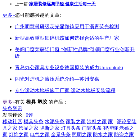
上一篇:
家居装修远离甲醛 健康生活每一天
更多»
您可能感兴趣的文章:
广州明慧科研级荧光显微镜应用于沥青荧光检测
新型高效重型细碎机该如何选择合适的生产厂家
美阁门窗荣获铝门窗 “创新性品牌”引领门窗行业创新升
级
青岛办公家具专业设备德国原装的威力Unicontrol6
闪光对焊机之液压系统介绍—苏州安嘉
专业运动木地板施工厂家 运动木地板安装流程
更多»
有关
模具 塑胶
的产品：
头条资讯
发表评论 |
0评
移动社区
模具头条
水泥头条
家装之家
涂料之家
家
评论登陆
具之家
饰品之家
隔断之家
灯具头条
门窗头条
智控链
老姚之
家
灯饰之家
电气之家
全景头条
照明之家
防水之家
防盗之家