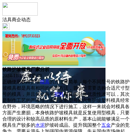
洁具商企动态
铁路护坡模具厂家分析
2024-11-13 浏览:
98
正确使用铁路护坡
模具
的方法很简单，每个不同型号的铁路护
坡模具都是具有相同的使用方法，首先只需要选购合适尺寸型
号的模具，并且保证每个
塑料
模具的材质优质性才可以，其次
是制作工艺的严谨性，由于定制型号的六角护坡塑料模具经常
在野外，环境恶略的情况下进行施工，这样一来就会对模具各
方面产生磨损，本身铁路护坡模具就是反复使用型模具，只要
合理的设计和较高品质的原材料生产，基本山就能够满足一个
模具生产较多的
水泥
护坡砖成品。提升我国整个
五金
产业的竞
争力，需要从源头上加强国内资源保障，先从国内市场做起，