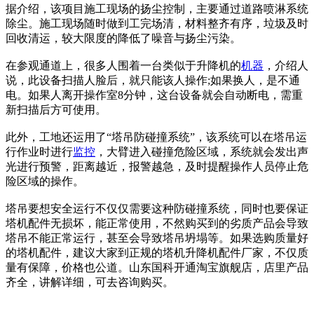
据介绍，该项目施工现场的扬尘控制，主要通过道路喷淋系统
除尘。施工现场随时做到工完场清，材料整齐有序，垃圾及时
回收清运，较大限度的降低了噪音与扬尘污染。
在参观通道上，很多人围着一台类似于升降机的
机器
，介绍人
说，此设备扫描人脸后，就只能该人操作;如果换人，是不通
电。如果人离开操作室8分钟，这台设备就会自动断电，需重
新扫描后方可使用。
此外，工地还运用了“塔吊防碰撞系统”，该系统可以在塔吊运
行作业时进行
监控
，大臂进入碰撞危险区域，系统就会发出声
光进行预警，距离越近，报警越急，及时提醒操作人员停止危
险区域的操作。
塔吊要想安全运行不仅仅需要这种防碰撞系统，同时也要保证
塔机配件无损坏，能正常使用，不然购买到的劣质产品会导致
塔吊不能正常运行，甚至会导致塔吊坍塌等。如果选购质量好
的塔机配件，建议大家到正规的塔机升降机配件厂家，不仅质
量有保障，价格也公道。山东国科开通淘宝旗舰店，店里产品
齐全，讲解详细，可去咨询购买。