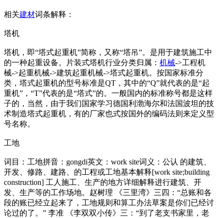
相关
建材
词条解释：
塔机
塔机，即“塔式起重机”简称，又称“塔吊”。是用于建筑施工中
的一种起重设备。片装式塔机行业分类归属：
机械
->工程机
械->起重机械->建筑起重机械->塔式起重机。按国家标准分
类，塔式起重机的型号标准是QT，其中的“Q”就代表的是“起
重机”，“T”代表的是“塔式”的。一般国内的标准称号都是这样
子的，当然，由于我们国家学习德国利渤海尔和法国波坦的技
术制造塔式起重机，有的厂家也式按国外的编码法则来定义型
号名称。
工地
词目：工地拼音：gongdi英文：work site词义：公认 的建筑、
开发、修路、建路、的工程或工地基本解释[work site;building
construction] 工人施工、生产的地方详细解释进行建筑、开
发、生产等的工作场地。赵树理 《三里湾》三四：“总账和各
段的账已经立起来了，工地规则和算工办法草案是你们已经讨
论过的了。” 李准 《李双双小传》三：“到了老支书家里，老