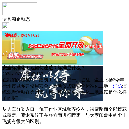
洁具商企动态
安全标准化工地如何建造？标准是什么？
2024-10-22 浏览:
132
在我们的印象中，建筑工地是不是一片脏乱、尘土飞扬?今年
徐州市城乡建设局安全月启动仪式暨安全标准化工地、
消防
演
练观摩活动在徐州市开启，那么安全标准化工地应该是什么样
子的呢?
从人车分道入口，施工作业区域整齐换衣，裸露路面全部樱花
或覆盖、喷淋系统正在各方面进行喷雾，与大家印象中的尘土
飞扬有很大的区别。