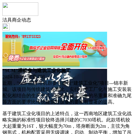
洁具商企动态
“SCM”塔机参与建筑工业化施工
2024-10-19 浏览:
108
近期，“scm”品牌塔机群参与建设“建筑工业化”项目---锦丰新
城。该项目与传统建筑业相比，实行生产工厂化与施工安装装
配化相结合的生产方式，现场对施工设备的吊重量和准确九尾
等方面的要求比传统建筑对设备的要求有显著的提高。
基于建筑工业化项目的上述特点，这一西南地区建筑工业化战
略实施的标准性项目较终选择川建的C7030塔机。此款塔机较
大起重量为16T，较大幅度为70m，塔身断面为2m，主弦为角
钢形式，机构配置采用无级调速，启动、制动平衡，增加了吊