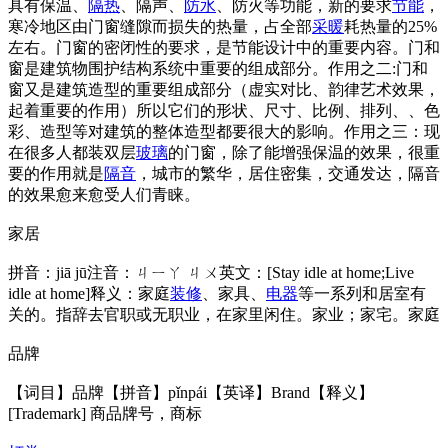
具有保温、
隔热
、隔声、
防水
、防火等功能，新的要求
节能
，
寒冷地区由门窗缝隙而损失的热量，占全部
采暖
耗热量的25%
左右。门窗的密闭性的要求，是节能设计中的重要内容。门和
窗是建筑物围护结构系统中重要的组成部分。作用之二:门和
窗又是建筑造型的重要组成部分（虚实对比、韵律艺术效果，
起着重要的作用）所以它们的形状、尺寸、比例、排列、、色
彩、造型等对建筑的整体造型都要很大的影响。作用之三：现
在很多人都装双层
玻璃
的门窗，除了能增强保温的效果，很重
要的作用就是
隔音
，城市的繁华，居住密集，交通发达，隔音
的效果愈来愈受人们青睐。
家居
拼音：jiā jū注音：ㄐㄧㄚ ㄐㄨ英文：[Stay idle at home;Live
idle at home]释义：家庭
装修
、家具、
电器
等一系列和居室有
关的。指辞去官职或无职业，在家里闲住。家业；家宅。家庭
品牌
【词目】品牌【拼音】pǐnpái【英译】Brand【释义】
[Trademark] 商品牌号，商标