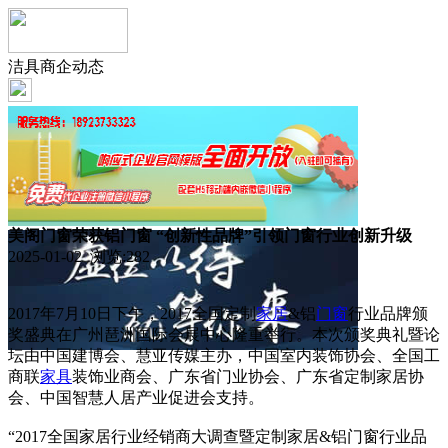
洁具商企动态
美阁门窗荣获铝门窗 “创新性品牌”引领门窗行业创新升级
2025-01-02 浏览:
282
2017年7月10日下午，2017全国定制
家居
&铝
门窗
行业品牌颁
奖盛典在广州琶洲国际会展中心隆重举行。本次颁奖典礼暨论
坛由中国建博会、慧亚传媒主办，中国室内装饰协会、全国工
商联
家具
装饰业商会、广东省门业协会、广东省定制家居协
会、中国智慧人居产业促进会支持。
“2017全国家居行业经销商大调查暨定制家居&铝门窗行业品