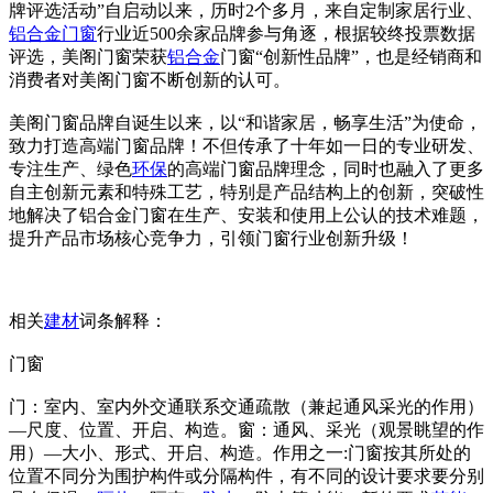
牌评选活动”自启动以来，历时2个多月，来自定制家居行业、
铝合金门窗
行业近500余家品牌参与角逐，根据较终投票数据
评选，美阁门窗荣获
铝合金
门窗“创新性品牌”，也是经销商和
消费者对美阁门窗不断创新的认可。
美阁门窗品牌自诞生以来，以“和谐家居，畅享生活”为使命，
致力打造高端门窗品牌！不但传承了十年如一日的专业研发、
专注生产、绿色
环保
的高端门窗品牌理念，同时也融入了更多
自主创新元素和特殊工艺，特别是产品结构上的创新，突破性
地解决了铝合金门窗在生产、安装和使用上公认的技术难题，
提升产品市场核心竞争力，引领门窗行业创新升级！
相关
建材
词条解释：
门窗
门：室内、室内外交通联系交通疏散（兼起通风采光的作用）
—尺度、位置、开启、构造。窗：通风、采光（观景眺望的作
用）—大小、形式、开启、构造。作用之一:门窗按其所处的
位置不同分为围护构件或分隔构件，有不同的设计要求要分别