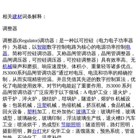
相关
建材
词条解释：
调整器
调整器(Regulator)调功器：是一种以可控硅（电力电子功率器
件）为基础，以
智能
数字控制电路为核心的电源功率控制
电
器
。简称可控硅调功器。又称晶闸管调功器，晶闸管调整器，
晶闸调压器，可控硅调压器，可控硅调整器）具有效率高、无
机械
噪声和磨损、响应速度快、体积小、重量轻等诸多优点。
JS3000系列晶闸管调功器”通过对电压、电流和功率的精确控
制，从而实现精密控温。并且凭借其先进的数字控制算法，优
化了电能使用效率。对节约电能起了重要作用。JS3000 系列
晶闸管调功器”广泛应用于以下领域：A 电炉工业：退火炉，
烘干炉，淬火炉，烧结炉，坩埚炉，隧道炉，熔炉B 机械设
备：包装机械，
注塑
机械，热缩机械，挤压机械，食品机械，
回火设备，
塑料
加工，红外加热C
玻璃
工业：玻璃纤维，玻璃
成型，玻璃融化，玻璃印制，浮法玻璃生产线，退火槽D 汽车
工业：喷涂烘干，热成型E
节能
照明
：隧道照明，路灯照明，
摄影照明，舞
台灯
光F 化学工业：蒸馏蒸发，预热系统，管道
加热，石油化工，温度补偿