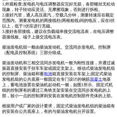
1.外观检查:发电机与电压调整器应完好无损，各部螺丝无松动
现象，转子转动应灵活、无摩擦现象，否则进行拆检。
2.接好汽管，通人高压蒸汽，空载几分钟，测量转速应在额定
范围内。测量发电机的两接线柱(两根粗线)间的电压，应在I伏
以上，低于1伏应进行充磁。
3.接好各部接线，建议在负载端串接交流电流表，在电压调整
器接线板、端子上接交流电压表。
柴油发电机组一般由柴油发动机、交流同步发电机、控制屏
（配电及控制系统）三部分组成。
柴油发动机和三相交流同步发电机一般为刚性连接，并通过减
振器直接安装于挂车车架或固定支架上。移动式柴油发电机组
的控制屏、柴油箱和蓄
电池
箱直接安装在车架上;固定式柴油
发电机组的公共底座一般固定在专门设计的钢筋
混凝土
地基
上，蓄电池放置在柴油机起动机一侧，如图1所示。固定式机
组的控制屏有的通过三角铁支架安装在交流同步发电机的上
部，较小一点的控制屏则安装在发电机控制部件壳体的上部。
根据用户或厂家的设计要求，固定式柴油发电机组的柴油箱有
的安装在公共底座上，有的与柴油发电机分开设置。