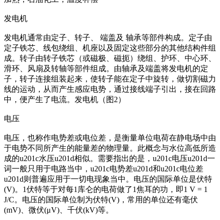
发电机
发电机通常由定子、转子、 端盖及 轴承等部件构成。定子由
定子铁芯、线包绕组、机座以及固定这些部分的其他结构件组
成。转子由转子铁芯（或磁极、磁扼）绕组、护环、中心环、
滑环、风扇及转轴等部件组成。由轴承及端盖将发电机的定
子，转子连接组装起来，使转子能在定子中旋转，做切割磁力
线的运动，从而产生感应电势，通过接线端子引出，接在回路
中，便产生了电流。发电机（图2）
电压
电压，也称作电势差或电位差，是衡量单位电荷在静电场中由
于电势不同所产生的能量差的物理量。此概念与水位高低所造
成的u201c水压u201d相似。需要指出的是，u201c电压u201d一
词一般只用于电路当中，u201c电势差u201d和u201c电位差
u201d则普遍应用于一切电现象当中。电压的国际单位是伏特
(V)。1伏特等于对每1库仑的电荷做了1焦耳的功，即1 V = 1
J/C。电压的国际单位制为伏特(V)，常用的单位还有毫伏
(mV)、微伏(μV)、千伏(kV)等。