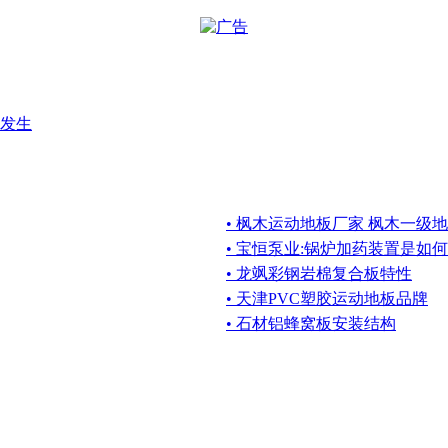
发生
• 枫木运动地板厂家 枫木一级
• 宝恒泵业:锅炉加药装置是如
• 龙飒彩钢岩棉复合板特性
• 天津PVC塑胶运动地板品牌
• 石材铝蜂窝板安装结构