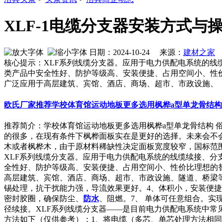
XLF-1电缆分支器安装方式与
日期：2024-10-24 来源：
建材之家
作
核心提示：XLF系列线缆分支器。应用于电力供配电系统的线缆续
类产品中安全性好、防护等级高、安装便捷、占用空间小、性价
广泛应用于高层建筑、宾馆、酒店、商场、超市、市政设施、
欧氏厂家推荐学校体育馆运动地板更多选用枫桦a型单龙骨结构
推荐简介：学校体育馆运动地板更多选用枫桦a型单龙骨结构
的很多，在现有条件下枫桦面板实在是更好的选择。未来会不
木或者枫桦木，由于原材料稀缺性决定面板宽度较窄，国标范围60mm-
XLF系列线缆分支器。应用于电力供配电系统的线缆续接、分支、导
全性好、防护等级高、安装便捷、占用空间小、性价比理想的替
高层建筑、宾馆、酒店、商场、超市、市政设施、隧道、桥梁等
锡处理，抗干扰能力强，导流效果更好。4、体积小，安装便捷
密封胶圈，确保防尘、
防水
、阻燃。7、 单体可任意组合。实
径续接。XLF系列线缆分支器——是目前电力供配电系统中
方法如下（仅供参考）：1、将电缆（多芯、单芯处理方法相同