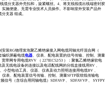
线缆分支器外壳扣和，旋紧螺丝。4、将支线线缆出线端密封胶
、实施便捷。无需专业技术人员操作。不影响室外安装产品外
 线缆分支器 组成。
制安装RG物理发泡聚乙烯绝缘接入网电缆同轴光纤混合网（
套编织屏蔽电缆
电器
、仪表、配电装置的信号传输、控制、测量
宽带网专用电缆RVV （ 227IEC52/53 ）：聚氯乙烯绝缘软电
通信及无线电设备的连接以及电话配线网的分线盒接线用RV 、
器、小型电动工具、仪器、仪表及动力照明连接用电缆BV 、
、仪表、配电装置信号传输、控制、测量SFTP双绞线传输电
综合用同轴电缆）SDFAVP 、 SDFAVVP 、 SYFPY