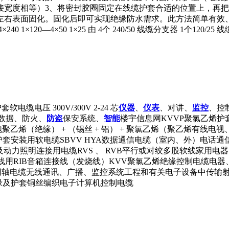
接宽度相等）3、将密封胶圈固定在线缆护套合适的位置上，再把
钟左右表面固化。固化后即可实现绝缘防水需求。此方法简单有效
20—4×50 1×25 由 4个 240/50 线缆分支器 1个120/25
压 300V/300V 2-24 芯
仪器
、
仪表
、对讲、
监控
、控
机数据、防火、
防盗
保安系统、
智能
楼宇信息网KVVP聚氯乙烯护
泡聚乙烯（绝缘） + （锡丝 + 铝） + 聚氯乙烯（聚乙烯有线电视、
护套安装用软电缆SBVV HYA数据通信电缆（室内、外）电话
动力照明连接用电缆RVS 、 RVB平行或对绞多股软线家用电
用RIB音箱连接线（发烧线）KVV聚氯乙烯绝缘控制电缆电器
轴电缆无线通讯、广播、监控系统工程和有关电子设备中传输射频信号（含
乙烯绝缘及护套铜丝编织电子计算机控制电缆