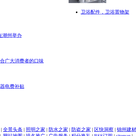
卫浴配件，卫浴置物架
在潮州举办
合广大消费者的口味
压器电费补贴
|
全景头条
|
照明之家
|
防水之家
|
防盗之家
|
区快洞察
|
锦州建
|
网站地图
|
排名推广
|
广告服务
|
积分换礼
|
RSS订阅
|
sitemap
|