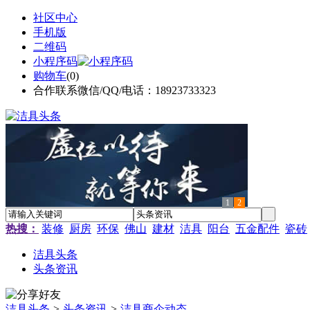
社区中心
手机版
二维码
小程序码
购物车
(
0
)
合作联系微信/QQ/电话：18923733323
1
2
热搜：
装修
厨房
环保
佛山
建材
洁具
阳台
五金配件
瓷砖
洁具头条
头条资讯
洁具头条
>
头条资讯
>
洁具商企动态