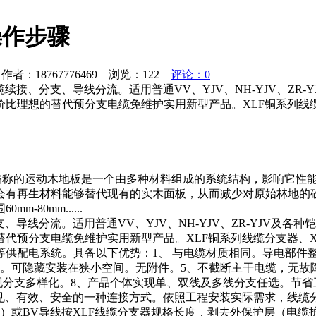
操作步骤
者：18767776469 浏览：
122
评论：0
接、分支、导线分流。适用普通VV、YJV、NH-YJV、ZR
比理想的替代预分支电缆免维护实用新型产品。XLF铜系列线缆
 俗称的运动木地板是一个由多种材料组成的系统结构，影响它性
会有再生材料能够替代现有的实木面板，从而减少对原始林地的
80mm......
线分流。适用普通VV、YJV、NH-YJV、ZR-YJV及各种
代预分支电缆免维护实用新型产品。XLF铜系列线缆分支器、X
供配电系统。具备以下优势：1、 与电缆材质相同。导电部件整体
。可隐藏安装在狭小空间。无附件。5、不截断主干电缆，无故障
现分支多样化。8、产品个体实现单、双线及多线分支任选。节省工
常见、有效、安全的一种连接方式。依照工程安装实际需求，线缆
）或BV导线按XLF线缆分支器规格长度，剥去外保护层（电缆