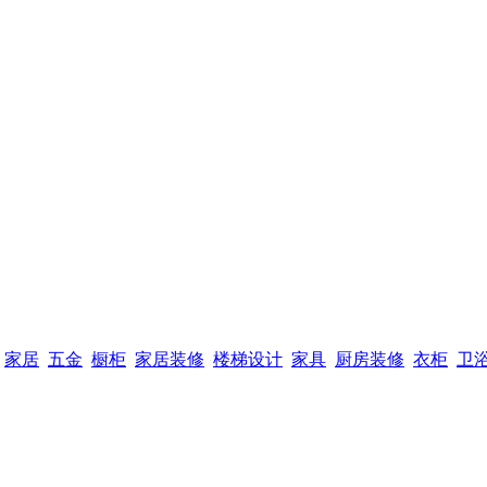
家居
五金
橱柜
家居装修
楼梯设计
家具
厨房装修
衣柜
卫