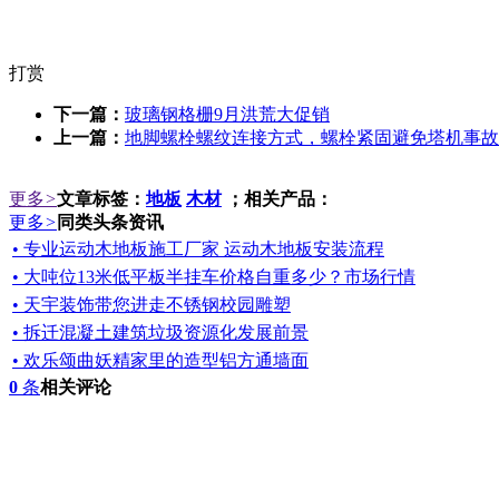
打赏
下一篇：
玻璃钢格栅9月洪荒大促销
上一篇：
地脚螺栓螺纹连接方式，螺栓紧固避免塔机事故
更多
>
文章标签：
地板
木材
；相关产品：
更多
>
同类头条资讯
• 专业运动木地板施工厂家 运动木地板安装流程
• 大吨位13米低平板半挂车价格自重多少？市场行情
• 天宇装饰带您进走不锈钢校园雕塑
• 拆迁混凝土建筑垃圾资源化发展前景
• 欢乐颂曲妖精家里的造型铝方通墙面
0
条
相关评论