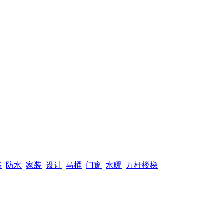
浴
防水
家装
设计
马桶
门窗
水暖
万杆楼梯