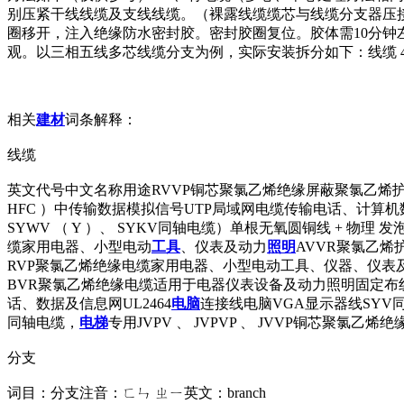
别压紧干线线缆及支线线缆。（裸露线缆缆芯与线缆分支器压
圈移开，注入绝缘防水密封胶。密封胶圈复位。胶体需10分
观。以三相五线多芯线缆分支为例，实际安装拆分如下：线缆 4×240 1×1
相关
建材
词条解释：
线缆
英文代号中文名称用途RVVP铜芯聚氯乙烯绝缘屏蔽聚氯乙烯护套软电缆电
HFC ）中传输数据模拟信号UTP局域网电缆传输电话、计算
SYWV （ Y ）、 SYKV同轴电缆）单根无氧圆铜线 + 物理 发
缆家用电器、小型电动
工具
、仪表及动力
照明
AVVR聚氯乙烯
RVP聚氯乙烯绝缘电缆家用电器、小型电动工具、仪器、仪表及
BVR聚氯乙烯绝缘电缆适用于电器仪表设备及动力照明固定布线
话、数据及信息网UL2464
电脑
连接线电脑VGA显示器线SYV同
同轴电缆，
电梯
专用JVPV 、 JVPVP 、 JVVP铜芯聚氯
分支
词目：分支注音：ㄈㄣ ㄓㄧ英文：branch