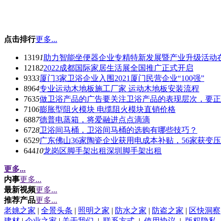
点击排行
更多...
1319
1
助力智能坐便器企业专精特新发展暨产业升级活动
1218
2
2022成都国际家居生活展全国推广正式开启
933
3
厦门3家卫浴企业入围2021厦门民营企业“100强”
896
4
专业运动木地板施工厂家 运动木地板安装流程
763
5
做卫浴产品的广告要关注卫浴产品的表现层次，要正
710
6
膨胀型阻火模块 电缆阻火模块直销价格
688
7
德普电蒸箱，将爱融进点点滴滴
672
8
卫浴间马桶，卫浴间马桶的选购有哪些技巧？
652
9
广东佛山36家陶瓷企业获用电成本补贴，56家获变
644
10
龙岗区脚手架出租深圳脚手架出租
更多...
内事
更多...
最新视频
更多...
推荐产品
更多...
老姚之家
|
全景头条
|
照明之家
|
防水之家
|
防盗之家
|
区快洞察
建材
|
企业之家
|
关于我们
|
联系方式
|
使用协议
|
版权隐私