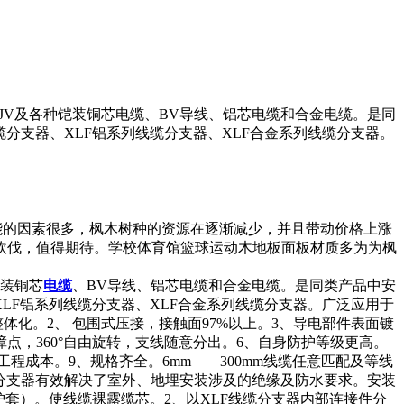
-YJV及各种铠装铜芯电缆、BV导线、铝芯电缆和合金电缆。是同
分支器、XLF铝系列线缆分支器、XLF合金系列线缆分支器。
能的因素很多，枫木树种的资源在逐渐减少，并且带动价格上涨
砍伐，值得期待。学校体育馆篮球运动木地板面板材质多为为枫
铠装铜芯
电缆
、BV导线、铝芯电缆和合金电缆。是同类产品中安
LF铝系列线缆分支器、XLF合金系列线缆分支器。广泛应用于
化。2、 包围式压接，接触面97%以上。3、导电部件表面镀
点，360°自由旋转，支线随意分出。6、自身防护等级更高。
程成本。9、规格齐全。6mm——300mm线缆任意匹配及等线
分支器有效解决了室外、地埋安装涉及的绝缘及防水要求。安装
护套）。使线缆裸露缆芯。2、以XLF线缆分支器内部连接件分