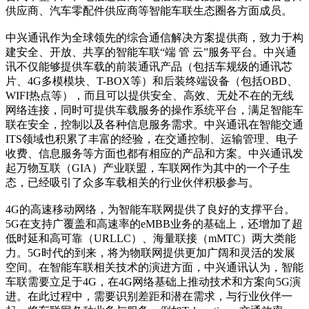
供应商、汽车零配件供应商等智能车联生态圈各方面成员。
中兴通讯作为全球领先的综合通信解决方案提供商，致力于构
建安全、开放、共享的智能车联“端 管 云”服务平台。中兴通
讯不仅能够提供车载的前装通讯产品（包括车规级的通讯芯
片、4G多模模块、T-BOX等）和后装终端设备（包括OBD、
WIFI热点等），而且可以提供安全、高效、无处不在的无线
网络连接，同时可提供车载服务的操作系统平台，满足智能车
联在安全，控制以及各种信息服务需求。中兴通讯在智能交通
ITS领域也积累了丰富的经验，在交通控制、运输管理、电子
收费、信息服务等方面也都有相应的产品和方案。中兴通讯发
起万物互联（GIA）产业联盟，车联网作为其中的一个子生
态，已经吸引了众多车载相关的行业伙伴积极参与。
4G的高速移动网络，为智能车联网提供了良好的支撑平台。
5G在支持广覆盖和高速率的eMBB业务的基础上，还增加了超
低时延和高可靠（URLLC）、海量联接（mMTC）两大类能
力。5G时代的到来，将为物联网提供更加广阔和灵活的发展
空间。在智能车联相关技术的演进方面，中兴通讯认为，智能
车联需要立足于4G，在4G网络基础上推动技术和方案向5G演
进。在此过程中，需要识别差距和潜在需求，与行业伙伴一