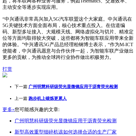
起，将车联网各种业务与服务，例如Telematics、交通效率、
主动安全等逐步实现应用。
“中兴通讯非常高兴加入5G汽车联盟这个大家庭。中兴通讯在
5G关键技术方面全面布局，核心技术重点投入。在信道编
码、新型多址接入、大规模天线、网络虚拟化与切片、精准定
位等方面均取得较大突破，这些都将为智能车联应用带来全新
的体验。”中兴通讯5G产品总经理柏钢博士表示，“作为M-ICT
使能者，中兴通讯愿意与合作伙伴一起，为智能车联产业做出
更多的贡献，为推动全球跨行业协作做出积极努力。
打赏
下一篇:
广州明慧科研级荧光显微镜应用于沥青荧光检测
上一篇:
跑步机上锻炼更累人
更多»
您可能感兴趣的文章:
广州明慧科研级荧光显微镜应用于沥青荧光检测
新型高效重型细碎机该如何选择合适的生产厂家