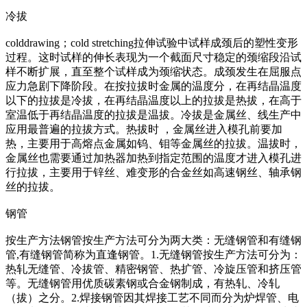
冷拔
colddrawing；cold stretching拉伸试验中试样成颈后的塑性变形
过程。这时试样的伸长表现为一个截面尺寸稳定的颈缩段沿试
样不断扩展，直至整个试样成为颈缩状态。成颈发生在屈服点
应力急剧下降阶段。在按拉拔时金属的温度分，在再结晶温度
以下的拉拔是冷拔，在再结晶温度以上的拉拔是热拔，在高于
室温低于再结晶温度的拉拔是温拔。冷拔是金属丝、线生产中
应用最普遍的拉拔方式。热拔时 ，金属丝进入模孔前要加
热，主要用于高熔点金属如钨、钼等金属丝的拉拔。温拔时，
金属丝也需要通过加热器加热到指定范围的温度才进入模孔进
行拉拔，主要用于锌丝、难变形的合金丝如高速钢丝、轴承钢
丝的拉拔。
钢管
按生产方法钢管按生产方法可分为两大类：无缝钢管和有缝钢
管,有缝钢管简称为直逢钢管。1.无缝钢管按生产方法可分为：
热轧无缝管、冷拔管、精密钢管、热扩管、冷旋压管和挤压管
等。无缝钢管用优质碳素钢或合金钢制成，有热轧、冷轧
（拔）之分。2.焊接钢管因其焊接工艺不同而分为炉焊管、电