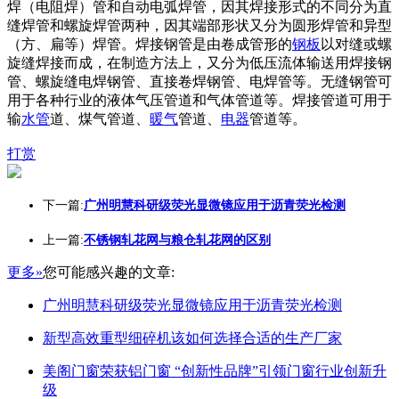
焊（电阻焊）管和自动电弧焊管，因其焊接形式的不同分为直
缝焊管和螺旋焊管两种，因其端部形状又分为圆形焊管和异型
（方、扁等）焊管。焊接钢管是由卷成管形的
钢板
以对缝或螺
旋缝焊接而成，在制造方法上，又分为低压流体输送用焊接钢
管、螺旋缝电焊钢管、直接卷焊钢管、电焊管等。无缝钢管可
用于各种行业的液体气压管道和气体管道等。焊接管道可用于
输
水管
道、煤气管道、
暖气
管道、
电器
管道等。
打赏
下一篇:
广州明慧科研级荧光显微镜应用于沥青荧光检测
上一篇:
不锈钢轧花网与粮仓轧花网的区别
更多»
您可能感兴趣的文章:
广州明慧科研级荧光显微镜应用于沥青荧光检测
新型高效重型细碎机该如何选择合适的生产厂家
美阁门窗荣获铝门窗 “创新性品牌”引领门窗行业创新升
级