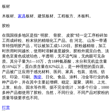
板材
木板材、
家具
板材、建筑板材、工程板方、木板料。
胶粉
在我国很多地区是指“ 明胶、 骨胶、 皮胶”经一定工序粉碎加
工而成碎粒、粉末状的精细化工产品。在 河北、 山东一带通
常特指明胶产品，可以被加工成5-120目。胶粉越精细，加工
时所用时间越长，使用时溶解速度越快。胶粉外观呈白色、淡
黄色至黄色或琥珀色，半透明，无不适气味，无肉眼可见杂
质。其分子量为1—10万，含18种氨基酸，水分和无机盐含量
在16%以下，蛋白质含量在82%以上，是一种理想的蛋白源。
产品被广泛应用于感光材料、医药、家具、包装、造纸、纺
织、印染、印刷、
陶瓷
、日化、食品、涂料、冶金等行业的各
种产品中，并在其中主要起增稠、稳定、凝聚、调和、上光、
上浆、粘合、固水等作用。据不完全统计，30多个行业，1000
多种产品都使用了胶粉。当然，不同行业、不同产品对胶粉的
质量等级要求也不同。
打赏