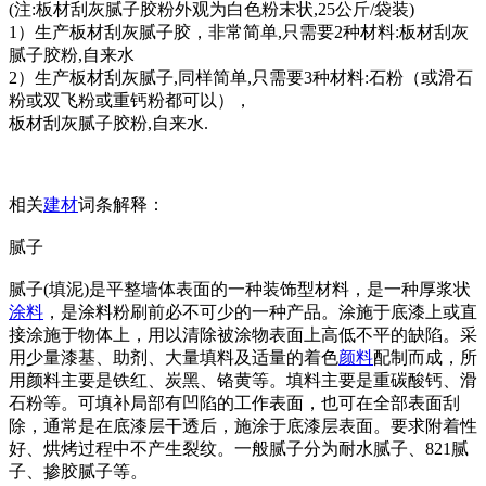
(注:板材刮灰腻子胶粉外观为白色粉末状,25公斤/袋装)
1）生产板材刮灰腻子胶，非常简单,只需要2种材料:板材刮灰
腻子胶粉,自来水
2）生产板材刮灰腻子,同样简单,只需要3种材料:石粉（或滑石
粉或双飞粉或重钙粉都可以），
板材刮灰腻子胶粉,自来水.
相关
建材
词条解释：
腻子
腻子(填泥)是平整墙体表面的一种装饰型材料，是一种厚浆状
涂料
，是涂料粉刷前必不可少的一种产品。涂施于底漆上或直
接涂施于物体上，用以清除被涂物表面上高低不平的缺陷。采
用少量漆基、助剂、大量填料及适量的着色
颜料
配制而成，所
用颜料主要是铁红、炭黑、铬黄等。填料主要是重碳酸钙、滑
石粉等。可填补局部有凹陷的工作表面，也可在全部表面刮
除，通常是在底漆层干透后，施涂于底漆层表面。要求附着性
好、烘烤过程中不产生裂纹。一般腻子分为耐水腻子、821腻
子、掺胶腻子等。