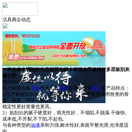
洁具商企动态
一种自来水调制的生态板胶合板木板细木工板板材多层板刮灰
腻子胶
2024-04-09 浏览:
98
生态板胶合板
木板
细木工板
板材
多层板刮灰
腻子
胶产品特点：
1)生产板材刮灰胶，只需自来水即可，不需要再使用熬煮的骨
胶、皮胶、明胶等胶，
稳定性更好质量也更高。
2）批刮出的腻子硬度好，填充性好，不塌陷,不脱落,干燥快,
成本低,不开裂,不下陷,不起包,
与各种类型的
油漆
亲和力强,耐水性好,表面平整光滑,光泽度适
中.