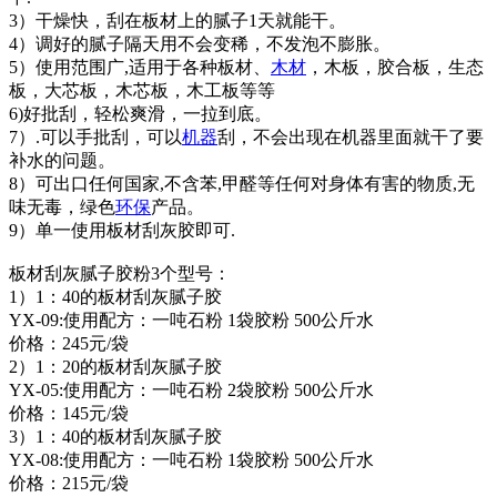
3）干燥快，刮在板材上的腻子1天就能干。
4）调好的腻子隔天用不会变稀，不发泡不膨胀。
5）使用范围广,适用于各种板材、
木材
，木板，胶合板，生态
板，大芯板，木芯板，木工板等等
6)好批刮，轻松爽滑，一拉到底。
7）.可以手批刮，可以
机器
刮，不会出现在机器里面就干了要
补水的问题。
8）可出口任何国家,不含苯,甲醛等任何对身体有害的物质,无
味无毒，绿色
环保
产品。
9）单一使用板材刮灰胶即可.
板材刮灰腻子胶粉3个型号：
1）1：40的板材刮灰腻子胶
YX-09:使用配方：一吨石粉 1袋胶粉 500公斤水
价格：245元/袋
2）1：20的板材刮灰腻子胶
YX-05:使用配方：一吨石粉 2袋胶粉 500公斤水
价格：145元/袋
3）1：40的板材刮灰腻子胶
YX-08:使用配方：一吨石粉 1袋胶粉 500公斤水
价格：215元/袋