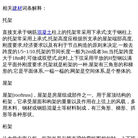
相关
建材
词条解释：
托架
直接支承于钢筋
混凝土
柱上的托架常采用下承式;支于钢柱上
的托架常采用上承式,托架高度应根据所支承的屋架端部高度,
刚度要求,经济要求以及有利于节点构造的原则来决定.一般去
跨度的1/5~1/10.托架的节间长度一般为2m或者3m.当托架跨度
大于18m时,可做成双壁式,此时,上下弦采用平放的H型钢以满
足平面外刚度要求.托架就是桁架的一种.屋架有三角形的和梯
形的,它是平面体系,一榀一榀的;网架是空间体系,是个整体的.
屋架
屋架[rooftruss]，屋架是房屋组成部件之一。用于屋顶结构的
桁架，它承受屋面和构架的重量以及作用在上弦上的风载，多
用木料、钢材或钢筋混凝土等材料制成，有三角形、梯形、拱
形等各种形状。
桁架