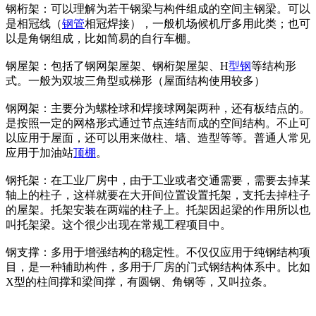
钢桁架：可以理解为若干钢梁与构件组成的空间主钢梁。可以
是相冠线（
钢管
相冠焊接），一般机场候机厅多用此类；也可
以是角钢组成，比如简易的自行车棚。
钢屋架：包括了钢网架屋架、钢桁架屋架、H
型钢
等结构形
式。一般为双坡三角型或梯形（屋面结构使用较多）
钢网架：主要分为螺栓球和焊接球网架两种，还有板结点的。
是按照一定的网格形式通过节点连结而成的空间结构。不止可
以应用于屋面，还可以用来做柱、墙、造型等等。普通人常见
应用于加油站
顶棚
。
钢托架：在工业厂房中，由于工业或者交通需要，需要去掉某
轴上的柱子，这样就要在大开间位置设置托架，支托去掉柱子
的屋架。托架安装在两端的柱子上。托架因起梁的作用所以也
叫托架梁。这个很少出现在常规工程项目中。
钢支撑：多用于增强结构的稳定性。不仅仅应用于纯钢结构项
目，是一种辅助构件，多用于厂房的门式钢结构体系中。比如
X型的柱间撑和梁间撑，有圆钢、角钢等，又叫拉条。