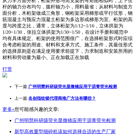
从力学方面分析，桁架外形与简支梁的弯矩图相似时，上下弦
杆的轴力分布均匀，腹杆轴力小，用料最省；从材料与制造方
面分析，木桁架做成三角形，钢桁架采用梯形或平行弦形，钢
筋混凝土与预应力混凝土桁架为多边形或梯形为宜。桁架的高
度与跨度之比，通常，立体桁架为1/12~1/16，立体拱架为
1/20~1/30，张拉立体拱架为1/30~1/50，在设计手册和规范中
均有具体规定。桁架的使用范围很广，在选择桁架形式时应综
合考虑桁架的用途、材料和支承方式、施工条件，其最佳形式
的选择原则是在满足使用要求前提下，力求制造和安装所用的
材料和劳动量为最小。正在加载正在加载
打赏
下一篇:
广州明慧科研级荧光显微镜应用于沥青荧光检测
上一篇:
名创指纹锁代理商推广方法有哪些？
更多»
您可能感兴趣的文章:
广州明慧科研级荧光显微镜应用于沥青荧光检测
新型高效重型细碎机该如何选择合适的生产厂家