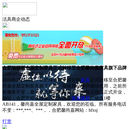
洁具商企动态
合肥瑞丽斯全屋定制家具正式转移至合肥馨尚嘉家具旗下品牌
2024-07-28 浏览:
106
2016年7月1日起，合肥瑞丽斯全屋定制
家具
正式迁移至合肥馨
尚嘉全屋定制家具旗下品牌。瑞丽斯品牌仍继续使用，之前所
有服务不变，馨尚嘉全屋定制家具合肥旗舰店现已正式开业，
地址：合肥市裕溪路第六空间国际
家居
建材
广场负1楼
AB141，馨尚嘉全屋定制家具，欢迎您的莅临。所有服务电话
不变：***,***、***，，合肥馨尚嘉网站：hfxsj
打赏