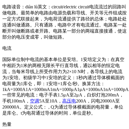
电路读音：diàn lù英文：circuit/electric circuit电流流过的回路叫
做电路。最简单的电路由电源负载和导线、开关等元件组成按
一定方式联接起来，为电荷流通提供了路径的总体；电路处处
连通叫做通路。只有通路，电路中才有电流通过。电路某一处
断开叫做断路或者开路。电路某一部分的两端直接接通，使这
部分的电压变成零，叫做短路。
电流
国际单位制中电流的基本单位是安培。1安培定义为：在真空
中相距为1米的两根无限长平行直导线，通以相等的恒定电
流，当每米导线上所受作用力为2×10 N时，各导线上的电流
为1安培。初级学习中1安培的定义：1秒内通过导体横截面的
电荷量为1库仑，即：1安培=1库仑/秒。换算方法：
1kA=1000A1A=1000mA1mA=1000μA1μA=1000nA1nA=1000pA
一些常见的电流：电子手表1.5μA至2μA，白炽灯泡200mA，
手机100mA，
空调
5A至10A，
高压电
200A，闪电20000A至
200000A。定义公式： , Q为通过导体横截面的电荷量，单位
是库仑。t为电荷通过导体的时间，单位是秒。
热量