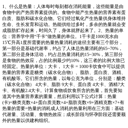
1、什么是热量：人体每时每刻都在消耗能量，这些能量是由
食物中的产热营养素提供的。食物中能产生热量的营养素有蛋
白质、脂肪和碳水化合物。它们经过氧化产生热量供身体维持
生命、生长发育和运动。热能供给过多时，多余的热量就会变
成脂肪贮存起来，时间久了，身体就胖起来了。2、热量的单
位：营养学中用“千卡”做热量的单位。1千卡是1000克水由
15℃升高1度所需要的热量热量消耗的途径主要有三个部分，
第一部分是基础代谢率，约占了人体总热量消耗的65~70%，
第二部分是身体活动，约占总热量消耗的15~30%，第三部分
是食物的热效应，占的比例最少约10%，这三者的比例大致已
经固定。热量的单位：大卡， 1大卡 = 1000卡饮食中可以提供
热量的营养素是糖类（碳水化合物）、脂肪、蛋白质、酒精、
有机酸等。它们所含的热量，以每公克为单位，分别是：醣类
（碳水化合物） 4大卡、脂肪 9大卡、蛋白质 4大卡、酒精7大
卡、有机酸2.4大卡。计算食物或饮食所含的热量，首先要知
道其中热量营养素的重量，然后利用以下公式计算：热量
(卡)=糖类克数×4+蛋白质克数×4+脂肪克数×9+酒精克数×7+有
热量的需要=热量的消耗成人消耗的热量利用在三方面：基础
代谢量、活动量、食物热效应；成长阶段与怀孕阶段还需要额
外的热量以供建构组织。