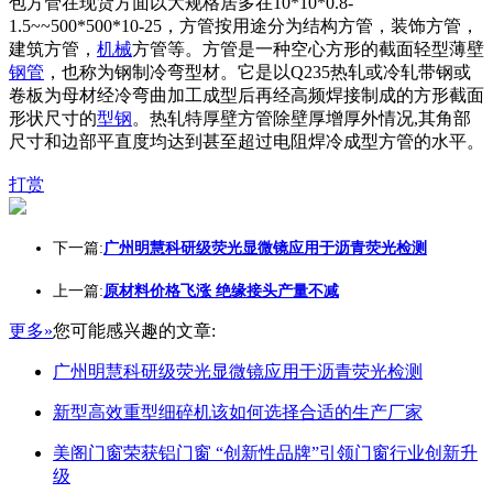
包方管在现货方面以大规格居多在10*10*0.8-
1.5~~500*500*10-25，方管按用途分为结构方管，装饰方管，
建筑方管，
机械
方管等。方管是一种空心方形的截面轻型薄壁
钢管
，也称为钢制冷弯型材。它是以Q235热轧或冷轧带钢或
卷板为母材经冷弯曲加工成型后再经高频焊接制成的方形截面
形状尺寸的
型钢
。热轧特厚壁方管除壁厚增厚外情况,其角部
尺寸和边部平直度均达到甚至超过电阻焊冷成型方管的水平。
打赏
下一篇:
广州明慧科研级荧光显微镜应用于沥青荧光检测
上一篇:
原材料价格飞涨 绝缘接头产量不减
更多»
您可能感兴趣的文章:
广州明慧科研级荧光显微镜应用于沥青荧光检测
新型高效重型细碎机该如何选择合适的生产厂家
美阁门窗荣获铝门窗 “创新性品牌”引领门窗行业创新升
级