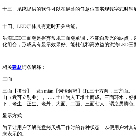
十三、系统提供的软件可以在屏幕的任意位置实现数字式时钟
十四、LED屏体具有定时开关功能。
洪海LED三面翻是摒弃常规三面翻单调，不能自发光的缺点，
化组合，形成具有显示效果好、能耗低和高效益的洪海LED三
相关
建材
词条解释：
三面
三面【拼音】：sān miàn【词语解释】(1).三个方向，三方
山（袁可立别业），……土山为人工堆土而成。三面环水，好似一
下，老生、正生、老外、大面、二面、三面七人，谓之男脚色。
显示方式
为了让用户了解光盘拷贝机工作时的各种状态，以便用户对其
来表示的。