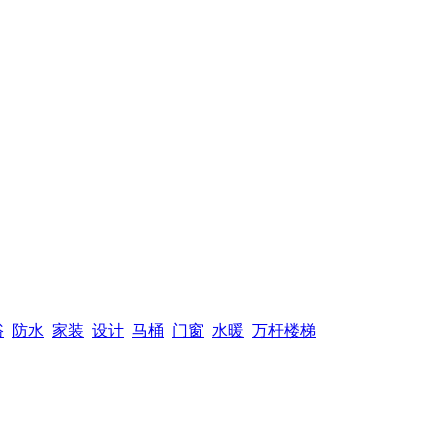
浴
防水
家装
设计
马桶
门窗
水暖
万杆楼梯