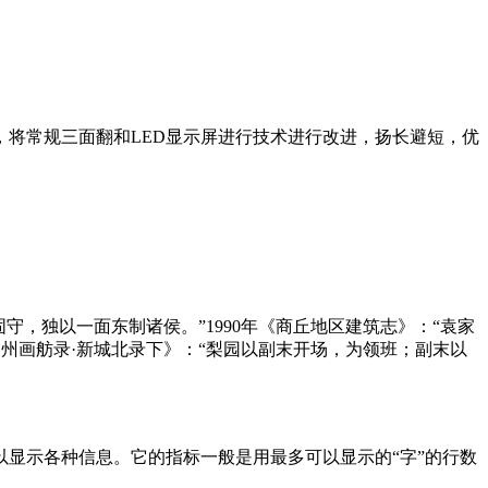
，将常规三面翻和LED显示屏进行技术进行改进，扬长避短，优
面而固守，独以一面东制诸侯。”1990年《商丘地区建筑志》：“袁家
扬州画舫录·新城北录下》：“梨园以副末开场，为领班；副末以
显示各种信息。它的指标一般是用最多可以显示的“字”的行数