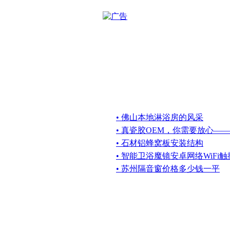
• 佛山本地淋浴房的风采
• 真瓷胶OEM，你需要放心—
• 石材铝蜂窝板安装结构
• 智能卫浴魔镜安卓网络WiFi
• 苏州隔音窗价格多少钱一平