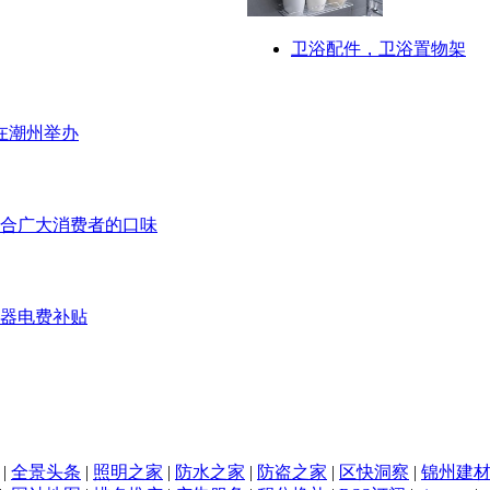
卫浴配件，卫浴置物架
在潮州举办
合广大消费者的口味
压器电费补贴
|
全景头条
|
照明之家
|
防水之家
|
防盗之家
|
区快洞察
|
锦州建