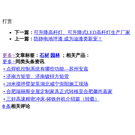
打赏
下一篇：
可升降高杆灯、可升降式LED高杆灯生产厂家
上一篇：
防静电地坪漆 成为油漆类新宠！
更多
>
文章标签：
石材
园林
；相关产品：
更多
>
同类头条资讯
• 点焊机控制系统有哪些功能—苏州安嘉
• 济南方矩管、济南镀锌方矩管
• 28米搅拌臂架泵湖北咸宁崇阳施工现场
• 合肥瑞丽斯全屋定制家具正式转移至合肥馨尚嘉家
• 三好高速精密冲床-铸铁外机介绍篇（转载）
0
条
相关评论