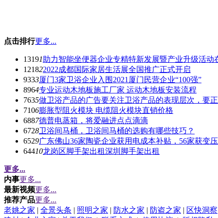
点击排行
更多...
1319
1
助力智能坐便器企业专精特新发展暨产业升级活动
1218
2
2022成都国际家居生活展全国推广正式开启
933
3
厦门3家卫浴企业入围2021厦门民营企业“100强”
896
4
专业运动木地板施工厂家 运动木地板安装流程
763
5
做卫浴产品的广告要关注卫浴产品的表现层次，要正
710
6
膨胀型阻火模块 电缆阻火模块直销价格
688
7
德普电蒸箱，将爱融进点点滴滴
672
8
卫浴间马桶，卫浴间马桶的选购有哪些技巧？
652
9
广东佛山36家陶瓷企业获用电成本补贴，56家获变
644
10
龙岗区脚手架出租深圳脚手架出租
更多...
内事
更多...
最新视频
更多...
推荐产品
更多...
老姚之家
|
全景头条
|
照明之家
|
防水之家
|
防盗之家
|
区快洞察