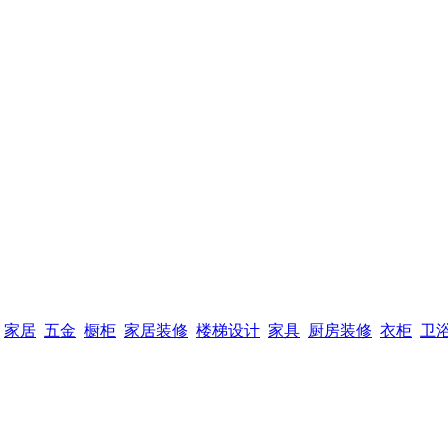
家居
五金
橱柜
家居装修
楼梯设计
家具
厨房装修
衣柜
卫