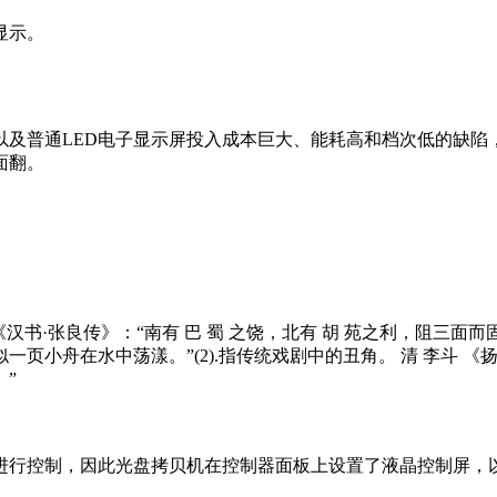
显示。
以及普通LED电子显示屏投入成本巨大、能耗高和档次低的缺陷
面翻。
面。《汉书·张良传》：“南有 巴 蜀 之饶，北有 胡 苑之利，阻三
页小舟在水中荡漾。”(2).指传统戏剧中的丑角。 清 李斗 《
”
进行控制，因此光盘拷贝机在控制器面板上设置了液晶控制屏，以