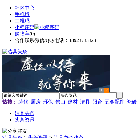
社区中心
手机版
二维码
小程序码
购物车
(
0
)
合作联系微信/QQ/电话：18923733323
1
2
热搜：
装修
厨房
环保
佛山
建材
洁具
阳台
五金配件
瓷砖
洁具头条
头条资讯
洁具头条
>
头条资讯
>
洁具商企动态